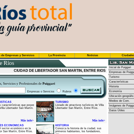
 de Empresas y Servicios
La Provincia
Noticias
Ciudade
e Ríos
Inicial de Puiggari
CIUDAD DE LIBERTADOR SAN MARTIN, ENTRE RIOS
Empresas de Puigga
Turismo
Características
, Servicios y Profesionales de
Puiggari
Historia
Economía
Empresas o Servicios
Rubros
Ubicación geográfic
Medios de Com.
ISTICAS
TURISMO
as características que posee
Listado de atractivos turísticos de Villa
Imágenes de
Puigga
Villa Libertador San Martín.
Libertador San Martín, Entre Ríos.
Datos Útiles
Más info>
Más info>
DES ECONOMICAS
HISTORIA
el sector económico en la
Conozca la historia de la ciudad, sus
dor San Martín, Entre Ríos.
primeros habitantes, los fundadores,