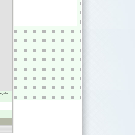
uaychú
-