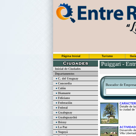
Página Inicial
Turismo
Guía
Puiggari - Entr
Inicial de Ciudades
Departamentos
C. del Uruguay
Concordia
Buscador de Empresas
Colón
Diamante
Feliciano
Federación
CARACTER
Detalle de l
Federal
la ciudad de 
Gualeguay
Gualeguaychú
Ibicuy
La Paz
ACTIVIDA
Desarrollo d
Nogoyá
Villa Liberta