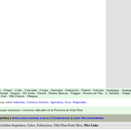
o
-
Chajarí
-
Colón
-
Concordia
-
Crespo
-
Diamante
-
Federación
-
Federal
-
Feliciano
-
Gualeguay
-
Gualeg
Grande
-
Nogoyá
-
Oro Verde
-
Paraná
-
Piedras Blancas
-
Puiggari
-
Rosario del Tala
-
S. Salvador
-
Ubajay
 José
-
Villa Urquiza
-
Villaguay
micos como
Industrias
,
Comercio Exterior
,
Agricultura
,
Econ. Regionales.
usque empresas o servicios radicados en la Provincia de Entre Rios
gentina |
www.entreriostotal.com.ar
|
Contáctenos
|
Links Recomendados
Cordoba-Argentina
,
Colon
,
Federacion
,
Villa Elisa-Entre Rios
,
Más Links