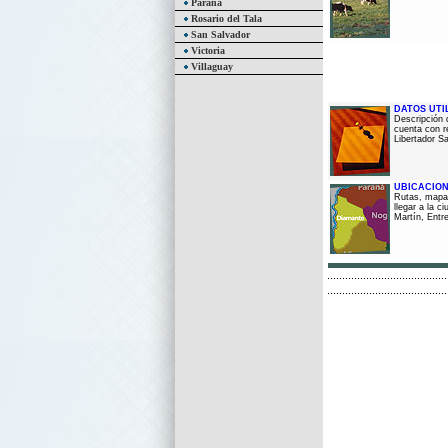
Paraná
Rosario del Tala
San Salvador
Victoria
Villaguay
DATOS UTI
Descripción 
cuenta con re
Libertador S
UBICACIO
Rutas, mapa
llegar a la c
Martín, Entr