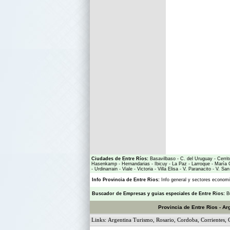
Ciudades de Entre Ríos:
Basavilbaso
-
C. del Uruguay
-
Cerrit
Hasenkamp
-
Hernandarias
-
Ibicuy
-
La Paz
-
Larroque
-
María 
-
Urdinarrain
-
Viale
-
Victoria
-
Villa Elisa
-
V. Paranacito
-
V. San
Info Provincia de Entre Rios:
Info general y sectores econo
Buscador de Empresas
y
guias especiales de Entre Rios:
B
Provincia de Entre Rios - Ar
Links:
Argentina Turismo
,
Rosario
,
Cordoba
,
Corrientes
,