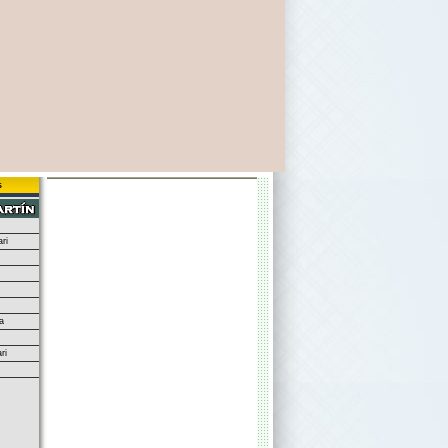
s
ri
a
ri