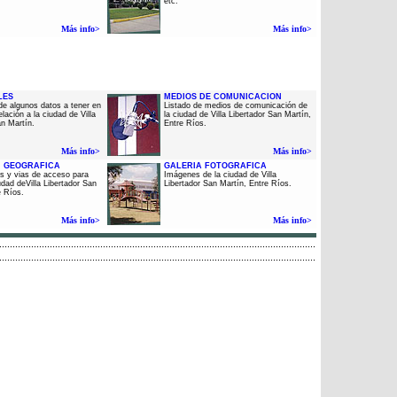
etc.
Más info>
Más info>
LES
MEDIOS DE COMUNICACION
de algunos datos a tener en
Listado de medios de comunicación de
lación a la ciudad de Villa
la ciudad de Villa Libertador San Martín,
an Martín.
Entre Ríos.
Más info>
Más info>
N GEOGRAFICA
GALERIA FOTOGRAFICA
s y vias de acceso para
Imágenes de la ciudad de Villa
iudad deVilla Libertador San
Libertador San Martín, Entre Ríos.
e Ríos.
Más info>
Más info>