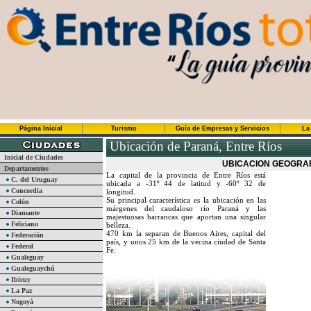
Página Inicial
Turismo
Guía de Empresas y Servicios
La
Ubicación de Paraná, Entre Ríos
Inicial de Ciudades
UBICACION GEOGRAF
Departamentos
La capital de la provincia de Entre Ríos está
C. del Uruguay
ubicada a -31º 44 de latitud y -60º 32 de
Concordia
longitud.
Su principal característica es la ubicación en las
Colón
márgenes del caudaloso río Paraná y las
Diamante
majestuosas barrancas que aportan una singular
Feliciano
belleza.
470 km la separan de Buenos Aires, capital del
Federación
país, y unos 25 km de la vecina ciudad de Santa
Federal
Fe.
Gualeguay
Gualeguaychú
Ibicuy
La Paz
Nogoyá