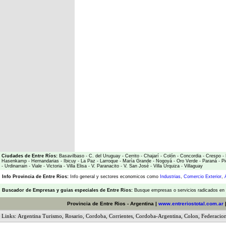
Ciudades de Entre Ríos:
Basavilbaso
-
C. del Uruguay
-
Cerrito
-
Chajarí
-
Colón
-
Concordia
-
Crespo
-
Hasenkamp
-
Hernandarias
-
Ibicuy
-
La Paz
-
Larroque
-
María Grande
-
Nogoyá
-
Oro Verde
-
Paraná
-
Pi
-
Urdinarrain
-
Viale
-
Victoria
-
Villa Elisa
-
V. Paranacito
-
V. San José
-
Villa Urquiza
-
Villaguay
Info Provincia de Entre Rios:
Info general y sectores economicos como
Industrias
,
Comercio Exterior
,
Buscador de Empresas
y
guias especiales de Entre Rios:
Busque empresas o servicios radicados en l
Provincia de Entre Rios - Argentina |
www.entreriostotal.com.ar
Links:
Argentina Turismo
,
Rosario
,
Cordoba
,
Corrientes
,
Cordoba-Argentina
,
Colon
,
Federacio