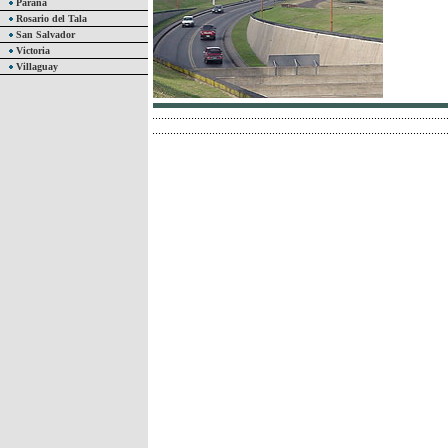
Paraná
Rosario del Tala
San Salvador
Victoria
Villaguay