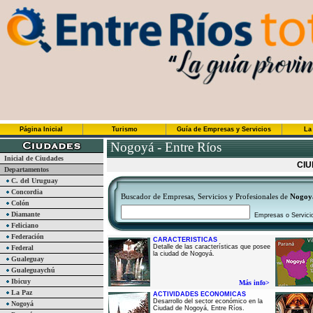
Página Inicial
Turismo
Guía de Empresas y Servicios
La
Nogoyá - Entre Ríos
Inicial de Ciudades
CIU
Departamentos
C. del Uruguay
Concordia
Buscador de Empresas, Servicios y Profesionales de
Nogoy
Colón
Diamante
Empresas o Servici
Feliciano
Federación
CARACTERISTICAS
Detalle de las características que posee
Federal
la ciudad de Nogoyá.
Gualeguay
Gualeguaychú
Ibicuy
Más info>
La Paz
ACTIVIDADES ECONOMICAS
Desarrollo del sector económico en la
Nogoyá
Ciudad de Nogoyá, Entre Ríos.