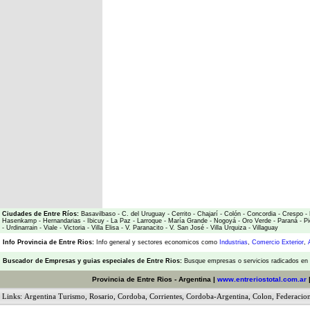
Ciudades de Entre Ríos:
Basavilbaso
-
C. del Uruguay
-
Cerrito
-
Chajarí
-
Colón
-
Concordia
-
Crespo
-
Hasenkamp
-
Hernandarias
-
Ibicuy
-
La Paz
-
Larroque
-
María Grande
-
Nogoyá
-
Oro Verde
-
Paraná
-
Pi
-
Urdinarrain
-
Viale
-
Victoria
-
Villa Elisa
-
V. Paranacito
-
V. San José
-
Villa Urquiza
-
Villaguay
Info Provincia de Entre Rios:
Info general y sectores economicos como
Industrias
,
Comercio Exterior
,
Buscador de Empresas
y
guias especiales de Entre Rios:
Busque empresas o servicios radicados en l
Provincia de Entre Rios - Argentina |
www.entreriostotal.com.ar
Links:
Argentina Turismo
,
Rosario
,
Cordoba
,
Corrientes
,
Cordoba-Argentina
,
Colon
,
Federacio