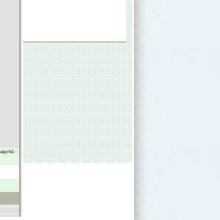
uaychú
-