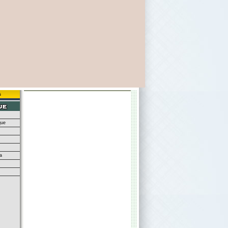
s
que
a