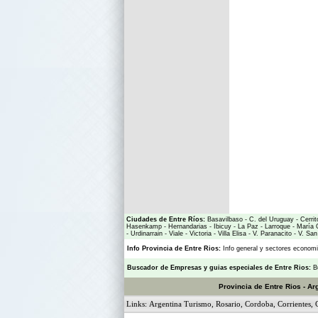
Ciudades de Entre Ríos:
Basavilbaso
-
C. del Uruguay
-
Cerrit
Hasenkamp
-
Hernandarias
-
Ibicuy
-
La Paz
-
Larroque
-
María 
-
Urdinarrain
-
Viale
-
Victoria
-
Villa Elisa
-
V. Paranacito
-
V. San
Info Provincia de Entre Rios:
Info general y sectores econo
Buscador de Empresas
y
guias especiales de Entre Rios:
B
Provincia de Entre Rios - Ar
Links:
Argentina Turismo
,
Rosario
,
Cordoba
,
Corrientes
,