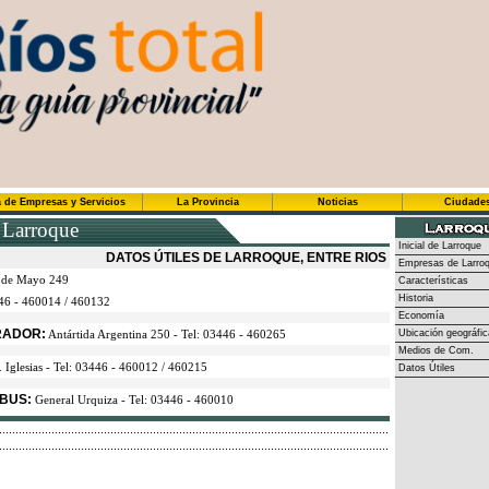
 de Empresas y Servicios
La Provincia
Noticias
Ciudade
 Larroque
Inicial de Larroque
DATOS ÚTILES DE LARROQUE, ENTRE RIOS
Empresas de Larro
 de Mayo 249
Características
Historia
6 - 460014 / 460132
Economía
BRADOR:
Antártida Argentina 250 - Tel: 03446 - 460265
Ubicación geográfic
Medios de Com.
. Iglesias - Tel: 03446 - 460012 / 460215
Datos Útiles
BUS:
General Urquiza - Tel: 03446 - 460010