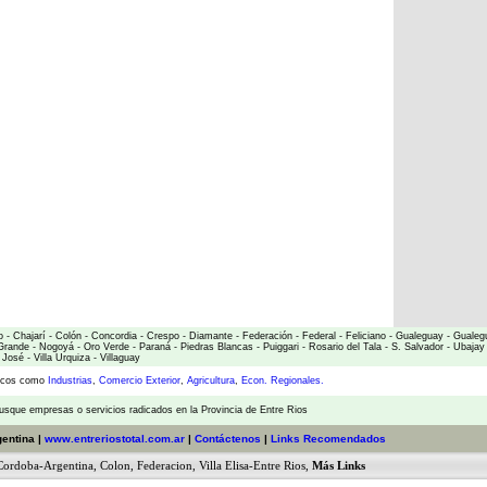
o
-
Chajarí
-
Colón
-
Concordia
-
Crespo
-
Diamante
-
Federación
-
Federal
-
Feliciano
-
Gualeguay
-
Gualeg
Grande
-
Nogoyá
-
Oro Verde
-
Paraná
-
Piedras Blancas
-
Puiggari
-
Rosario del Tala
-
S. Salvador
-
Ubajay
 José
-
Villa Urquiza
-
Villaguay
micos como
Industrias
,
Comercio Exterior
,
Agricultura
,
Econ. Regionales.
usque empresas o servicios radicados en la Provincia de Entre Rios
gentina |
www.entreriostotal.com.ar
|
Contáctenos
|
Links Recomendados
Cordoba-Argentina
,
Colon
,
Federacion
,
Villa Elisa-Entre Rios
,
Más Links