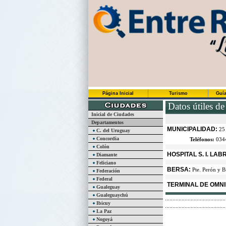
Página Inicial
Turismo
Guía
Datos útiles de
Inicial de Ciudades
Departamentos
MUNICIPALIDAD:
25
C. del Uruguay
Concordia
Teléfonos:
0344
Colón
HOSPITAL S. I. LA
Diamante
Feliciano
BERSA:
Pte. Perón y B
Federación
Federal
TERMINAL DE OMNI
Gualeguay
Gualeguaychú
Ibicuy
La Paz
Nogoyá