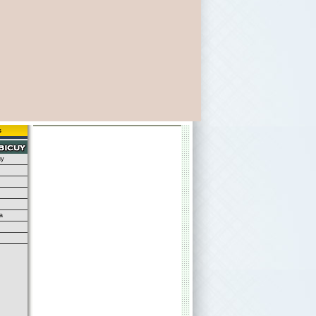
s
uy
a