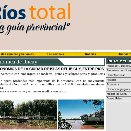
 de Empresas y Servicios
La Provincia
Noticias
Ciudade
ómica de Ibicuy
Inicial de I. del Ibic
ONÓMICA DE LA CIUDAD DE ISLAS DEL IBICUY, ENTRE RIOS
Empresas de Ibicuy
ncipalmente con embarques de maderas, granos y subproductos y productos
Características
Historia
de aguas profundas más importante de la provincia, con un movimiento
adas al año por el Atlántico y moviliza más de 100.000 toneladas anuales en
Economía
ca.
Ubicación geográfic
uera es sustentable y en menor medida con arroz.
Medios de Com.
Datos Útiles