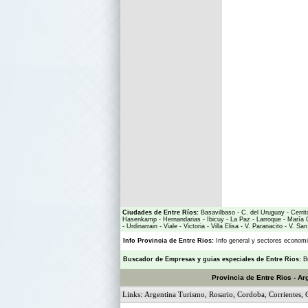
Ciudades de Entre Ríos:
Basavilbaso
-
C. del Uruguay
-
Cerrit
Hasenkamp
-
Hernandarias
-
Ibicuy
-
La Paz
-
Larroque
-
María 
-
Urdinarrain
-
Viale
-
Victoria
-
Villa Elisa
-
V. Paranacito
-
V. San
Info Provincia de Entre Rios:
Info general y sectores econo
Buscador de Empresas
y
guias especiales de Entre Rios:
B
Provincia de Entre Rios - Ar
Links:
Argentina Turismo
,
Rosario
,
Cordoba
,
Corrientes
,