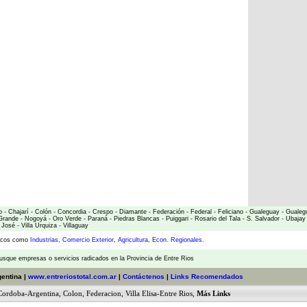
o
-
Chajarí
-
Colón
-
Concordia
-
Crespo
-
Diamante
-
Federación
-
Federal
-
Feliciano
-
Gualeguay
-
Gualeg
Grande
-
Nogoyá
-
Oro Verde
-
Paraná
-
Piedras Blancas
-
Puiggari
-
Rosario del Tala
-
S. Salvador
-
Ubajay
 José
-
Villa Urquiza
-
Villaguay
micos como
Industrias
,
Comercio Exterior
,
Agricultura
,
Econ. Regionales.
usque empresas o servicios radicados en la Provincia de Entre Rios
gentina |
www.entreriostotal.com.ar
|
Contáctenos
|
Links Recomendados
Cordoba-Argentina
,
Colon
,
Federacion
,
Villa Elisa-Entre Rios
,
Más Links