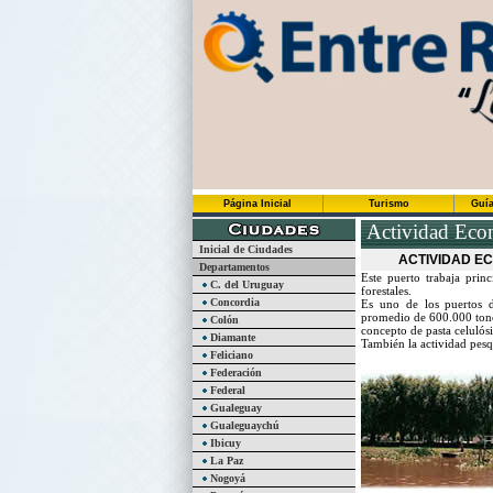
Página Inicial
Turismo
Guía
Actividad Econ
Inicial de Ciudades
ACTIVIDAD EC
Departamentos
Este puerto trabaja pri
C. del Uruguay
forestales.
Concordia
Es uno de los puertos 
promedio de 600.000 tonel
Colón
concepto de pasta celulósi
Diamante
También la actividad pesq
Feliciano
Federación
Federal
Gualeguay
Gualeguaychú
Ibicuy
La Paz
Nogoyá