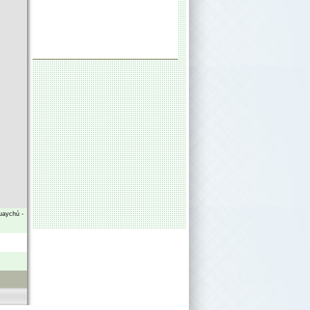
uaychú
-