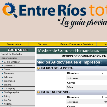
Página Inicial
Turismo
Guía de Empresas y Servicios
La
Medios de Com. en Hernandarias
Inicial de Ciudades
MEDIOS DE COMUNICACION EN
Departamentos
Medios Audiovisuales e Impresos :
C. del Uruguay
Concordia
FM 100.3 DE LA COSTA
-
Colón
Dirección:
-
Diamante
Feliciano
Teléfono:
- -
Federación
Correo:
-
Federal
Web:
-
Gualeguay
FM 96.5 NUEVO SOL
Gualeguaychú
-
Ibicuy
Dirección:
Con
La Paz
Teléfono:
- 4
Nogoyá
Correo:
-