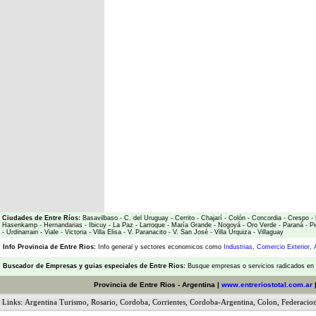
Ciudades de Entre Ríos:
Basavilbaso
-
C. del Uruguay
-
Cerrito
-
Chajarí
-
Colón
-
Concordia
-
Crespo
-
Hasenkamp
-
Hernandarias
-
Ibicuy
-
La Paz
-
Larroque
-
María Grande
-
Nogoyá
-
Oro Verde
-
Paraná
-
Pi
-
Urdinarrain
-
Viale
-
Victoria
-
Villa Elisa
-
V. Paranacito
-
V. San José
-
Villa Urquiza
-
Villaguay
Info Provincia de Entre Rios:
Info general y sectores economicos como
Industrias
,
Comercio Exterior
,
Buscador de Empresas
y
guias especiales de Entre Rios:
Busque empresas o servicios radicados en l
Provincia de Entre Rios - Argentina |
www.entreriostotal.com.ar
Links:
Argentina Turismo
,
Rosario
,
Cordoba
,
Corrientes
,
Cordoba-Argentina
,
Colon
,
Federacio