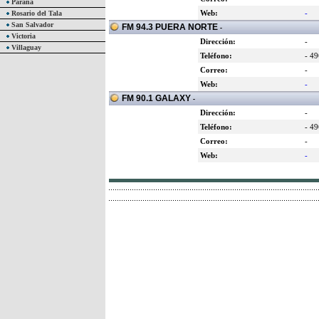
Paraná
Web:
-
Rosario del Tala
San Salvador
FM 94.3 PUERA NORTE
-
Victoria
Dirección:
-
Villaguay
Teléfono:
- 4
Correo:
-
Web:
-
FM 90.1 GALAXY
-
Dirección:
-
Teléfono:
- 4
Correo:
-
Web:
-