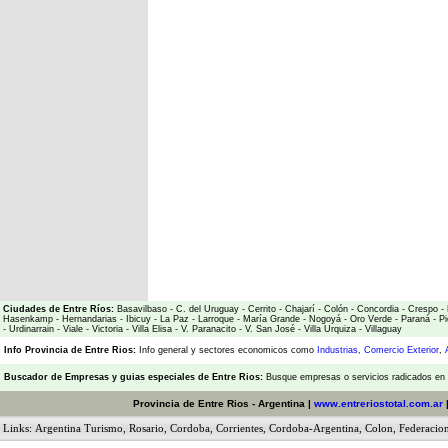
Ciudades de Entre Ríos:
Basavilbaso
-
C. del Uruguay
-
Cerrito
-
Chajarí
-
Colón
-
Concordia
-
Crespo
-
Hasenkamp
-
Hernandarias
-
Ibicuy
-
La Paz
-
Larroque
-
María Grande
-
Nogoyá
-
Oro Verde
-
Paraná
-
Pi
-
Urdinarrain
-
Viale
-
Victoria
-
Villa Elisa
-
V. Paranacito
-
V. San José
-
Villa Urquiza
-
Villaguay
Info Provincia de Entre Rios:
Info general y sectores economicos como
Industrias
,
Comercio Exterior
,
Buscador de Empresas
y
guias especiales de Entre Rios:
Busque empresas o servicios radicados en l
Provincia de Entre Rios - Argentina |
www.entreriostotal.com.ar
Links:
Argentina Turismo
,
Rosario
,
Cordoba
,
Corrientes
,
Cordoba-Argentina
,
Colon
,
Federacio