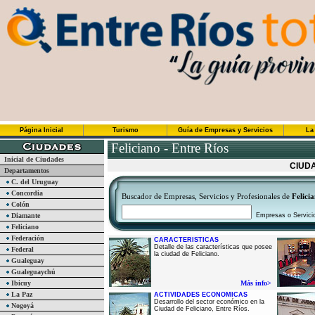
Página Inicial
Turismo
Guía de Empresas y Servicios
La
Feliciano - Entre Ríos
Inicial de Ciudades
CIUDA
Departamentos
C. del Uruguay
Concordia
Buscador de Empresas, Servicios y Profesionales de
Felici
Colón
Diamante
Empresas o Servici
Feliciano
Federación
CARACTERISTICAS
Detalle de las características que posee
Federal
la ciudad de Feliciano.
Gualeguay
Gualeguaychú
Ibicuy
Más info>
La Paz
ACTIVIDADES ECONOMICAS
Desarrollo del sector económico en la
Nogoyá
Ciudad de Feliciano, Entre Ríos.