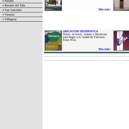
Paraná
Rosario del Tala
Más info>
San Salvador
Victoria
Villaguay
UBICACION GEOGRAFICA
Rutas, accesos, mapas y distancias
para llegar a la ciudad de Feliciano,
Entre Ríos.
Más info>