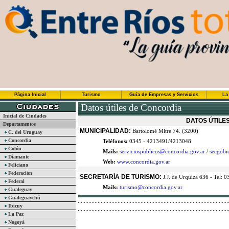
Página Inicial
Turismo
Guía de Empresas y Servicios
La
Datos útiles de Concordia
Inicial de Ciudades
DATOS ÚTILE
Departamentos
MUNICIPALIDAD:
Bartolomé Mitre 74. (3200)
C. del Uruguay
Concordia
Teléfonos:
0345 - 4213491/4213048
Colón
Mails:
serviciospublicos@concordia.gov.ar
/
secgobi
Diamante
Web:
www.concordia.gov.ar
Feliciano
Federación
SECRETARÍA DE TURISMO:
J.J. de Urquiza 636 - Tel:
Federal
Mails:
turismo@concordia.gov.ar
Gualeguay
Gualeguaychú
Ibicuy
La Paz
Nogoyá