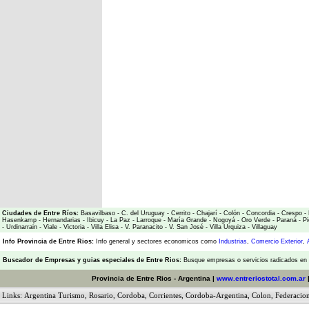
Ciudades de Entre Ríos:
Basavilbaso
-
C. del Uruguay
-
Cerrito
-
Chajarí
-
Colón
-
Concordia
-
Crespo
-
Hasenkamp
-
Hernandarias
-
Ibicuy
-
La Paz
-
Larroque
-
María Grande
-
Nogoyá
-
Oro Verde
-
Paraná
-
Pi
-
Urdinarrain
-
Viale
-
Victoria
-
Villa Elisa
-
V. Paranacito
-
V. San José
-
Villa Urquiza
-
Villaguay
Info Provincia de Entre Rios:
Info general y sectores economicos como
Industrias
,
Comercio Exterior
,
Buscador de Empresas
y
guias especiales de Entre Rios:
Busque empresas o servicios radicados en l
Provincia de Entre Rios - Argentina |
www.entreriostotal.com.ar
Links:
Argentina Turismo
,
Rosario
,
Cordoba
,
Corrientes
,
Cordoba-Argentina
,
Colon
,
Federacio