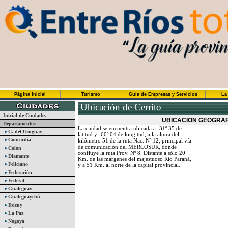
Página Inicial
Turismo
Guía de Empresas y Servicios
La
Ubicación de Cerrito
Inicial de Ciudades
UBICACION GEOGRAF
Departamentos
La ciudad se encuentra ubicada a -31º 35 de
C. del Uruguay
latitud y -60º 04 de longitud, a la altura del
Concordia
kilómetro 51 de la ruta Nac. Nº 12, principal vía
de comunicación del MERCOSUR, donde
Colón
confluye la ruta Prov. Nº 8. Distante a sólo 20
Diamante
Km. de las márgenes del majestuoso Río Paraná,
Feliciano
y a 51 Km. al norte de la capital provincial.
Federación
Federal
Gualeguay
Gualeguaychú
Ibicuy
La Paz
Nogoyá