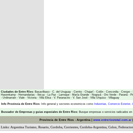
Ciudades de Entre Ríos:
Basavilbaso
-
C. del Uruguay
-
Cerrito
-
Chajarí
-
Colón
-
Concordia
-
Crespo
-
Hasenkamp
-
Hernandarias
-
Ibicuy
-
La Paz
-
Larroque
-
María Grande
-
Nogoyá
-
Oro Verde
-
Paraná
-
Pi
-
Urdinarrain
-
Viale
-
Victoria
-
Villa Elisa
-
V. Paranacito
-
V. San José
-
Villa Urquiza
-
Villaguay
Info Provincia de Entre Rios:
Info general y sectores economicos como
Industrias
,
Comercio Exterior
,
Buscador de Empresas
y
guias especiales de Entre Rios:
Busque empresas o servicios radicados en l
Provincia de Entre Rios - Argentina |
www.entreriostotal.com.ar
Links:
Argentina Turismo
,
Rosario
,
Cordoba
,
Corrientes
,
Cordoba-Argentina
,
Colon
,
Federacio