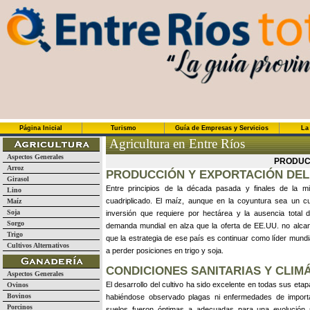
Página Inicial
Turismo
Guía de Empresas y Servicios
La
Agricultura en Entre Ríos
Aspectos Generales
PRODUCC
Arroz
PRODUCCIÓN Y EXPORTACIÓN DEL
Girasol
Entre principios de la década pasada y finales de la 
Lino
cuadriplicado. El maíz, aunque en la coyuntura sea un cul
Maíz
Soja
inversión que requiere por hectárea y la ausencia total 
Sorgo
demanda mundial en alza que la oferta de EE.UU. no alcan
Trigo
que la estrategia de ese país es continuar como líder mundi
Cultivos Alternativos
a perder posiciones en trigo y soja.
CONDICIONES SANITARIAS Y CLIM
Aspectos Generales
El desarrollo del cultivo ha sido excelente en todas sus eta
Ovinos
Bovinos
habiéndose observado plagas ni enfermedades de importa
Porcinos
suelos fueron óptimas a adecuadas para una evolución sat