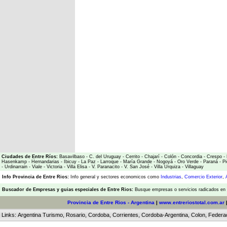
Ciudades de Entre Ríos:
Basavilbaso
-
C. del Uruguay
-
Cerrito
-
Chajarí
-
Colón
-
Concordia
-
Crespo
-
Hasenkamp
-
Hernandarias
-
Ibicuy
-
La Paz
-
Larroque
-
María Grande
-
Nogoyá
-
Oro Verde
-
Paraná
-
Pi
-
Urdinarrain
-
Viale
-
Victoria
-
Villa Elisa
-
V. Paranacito
-
V. San José
-
Villa Urquiza
-
Villaguay
Info Provincia de Entre Rios:
Info general y sectores economicos como
Industrias
,
Comercio Exterior
,
Buscador de Empresas
y
guias especiales de Entre Rios:
Busque empresas o servicios radicados en l
Provincia de Entre Rios - Argentina
|
www.entreriostotal.com.ar
Links:
Argentina Turismo
,
Rosario
,
Cordoba
,
Corrientes
,
Cordoba-Argentina
,
Colon
,
Federa