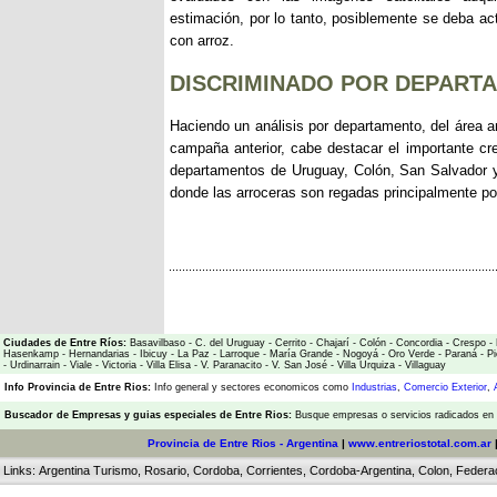
estimación, por lo tanto, posiblemente se deba act
con arroz.
DISCRIMINADO POR DEPART
Haciendo un análisis por departamento, del área ar
campaña anterior, cabe destacar el importante cr
departamentos de Uruguay, Colón, San Salvador y 
donde las arroceras son regadas principalmente po
Ciudades de Entre Ríos:
Basavilbaso
-
C. del Uruguay
-
Cerrito
-
Chajarí
-
Colón
-
Concordia
-
Crespo
-
Hasenkamp
-
Hernandarias
-
Ibicuy
-
La Paz
-
Larroque
-
María Grande
-
Nogoyá
-
Oro Verde
-
Paraná
-
Pi
-
Urdinarrain
-
Viale
-
Victoria
-
Villa Elisa
-
V. Paranacito
-
V. San José
-
Villa Urquiza
-
Villaguay
Info Provincia de Entre Rios:
Info general y sectores economicos como
Industrias
,
Comercio Exterior
,
Buscador de Empresas
y
guias especiales de Entre Rios:
Busque empresas o servicios radicados en l
Provincia de Entre Rios - Argentina
|
www.entreriostotal.com.ar
Links:
Argentina Turismo
,
Rosario
,
Cordoba
,
Corrientes
,
Cordoba-Argentina
,
Colon
,
Federa