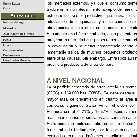
los mercados externos, ya que el consumo domés
Sector Lácteo
Otros
tradujeron en un decaimiento abrupto del área. 
esfuerzo del sector productivo que había realiz
adquisición de maquinarias y en la puesta bajo 
Noticias del Agro
ahora ociosa o, en el mejor de los casos, destinada 
Mercados
El aumento en el área sembrada, en la presente 
Acopiadores de Granos
atrayente rentabilidad que presenta actualmente el
Faena
Eventos
la devaluación y la menor competencia dentro d
Consignatarios
lamentable salida de muchos pequeños producto
Profesionales
entre otras causas. Sin embargo, Entre Ríos aún n
Clasificados Rurales
provincia productora de arroz del país.
A NIVEL NACIONAL
La superficie sembrada de arroz creció en prome
(02/03) a 169.000 has (03/04), Se debe destacar
mayor tasa de crecimiento en cuanto al área i
campaña, siguiendo Santa Fe en el orden del 
Formosa con el 21.21% y 16.67%, respectivamen
mantienen guarismos similares a la campaña anteri
En la encuesta realizada sobre arroz, se destacó
fue sembrado tardíamente, por lo que puede ha
evaluados con las imágenes satelitales adq