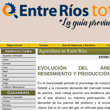
Página Inicial
Turismo
Guía de Empresas y Servicios
La
Agricultura en Entre Ríos
Aspectos Generales
ENTRE 
Arroz
Girasol
EVOLUCIÓN DEL ÁRE
Lino
Maíz
RENDIMIENTO Y PRODUCCIÓ
Soja
Sorgo
En el mencionado período el porcentaje de variació
Trigo
Cultivos Alternativos
Debido a la creciente demanda del mercado brasi
de precios, este cereal asumió una tendencia po
Aspectos Generales
en el que alcanzó su máxima participación. A
Ovinos
derrumbe de los precios del producto y el enca
Bovinos
claves (tal es el caso del gas oil utilizado para r
Porcinos