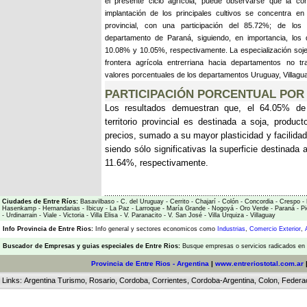
el presente ciclo agrícola, puede observarse que la con
implantación de los principales cultivos se concentra e
provincial, con una participación del 85.72%; de lo
departamento de Paraná, siguiendo, en importancia, los 
10.08% y 10.05%, respectivamente. La especialización soj
frontera agrícola entrerriana hacia departamentos no trad
valores porcentuales de los departamentos Uruguay, Villagu
PARTICIPACIÓN PORCENTUAL POR
Los resultados demuestran que, el 64.05% de l
territorio provincial es destinada a soja, produc
precios, sumado a su mayor plasticidad y facilidad
siendo sólo significativas la superficie destinada
11.64%, respectivamente.
Ciudades de Entre Ríos:
Basavilbaso
-
C. del Uruguay
-
Cerrito
-
Chajarí
-
Colón
-
Concordia
-
Crespo
-
Hasenkamp
-
Hernandarias
-
Ibicuy
-
La Paz
-
Larroque
-
María Grande
-
Nogoyá
-
Oro Verde
-
Paraná
-
Pi
-
Urdinarrain
-
Viale
-
Victoria
-
Villa Elisa
-
V. Paranacito
-
V. San José
-
Villa Urquiza
-
Villaguay
Info Provincia de Entre Rios:
Info general y sectores economicos como
Industrias
,
Comercio Exterior
,
Buscador de Empresas
y
guias especiales de Entre Rios:
Busque empresas o servicios radicados en l
Provincia de Entre Rios - Argentina
|
www.entreriostotal.com.ar
Links:
Argentina Turismo
,
Rosario
,
Cordoba
,
Corrientes
,
Cordoba-Argentina
,
Colon
,
Federa