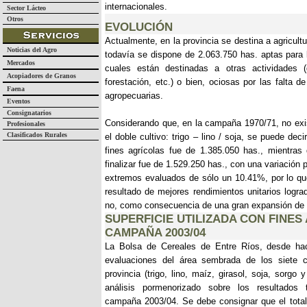
internacionales.
Sector Lácteo
Otros
EVOLUCIÓN
Actualmente, en la provincia se destina a agricultu
Noticias del Agro
todavía se dispone de 2.063.750 has. aptas para l
Mercados
cuales están destinadas a otras actividades (ga
Acopiadores de Granos
forestación, etc.) o bien, ociosas por las falta d
Faena
agropecuarias.
Eventos
Consignatarios
Considerando que, en la campaña 1970/71, no exist
Profesionales
Clasificados Rurales
el doble cultivo: trigo – lino / soja, se puede deci
fines agrícolas fue de 1.385.050 has., mientra
finalizar fue de 1.529.250 has., con una variación p
extremos evaluados de sólo un 10.41%, por lo que
resultado de mejores rendimientos unitarios lograd
no, como consecuencia de una gran expansión de la
SUPERFICIE UTILIZADA CON FINES
CAMPAÑA 2003/04
La Bolsa de Cereales de Entre Ríos, desde hac
evaluaciones del área sembrada de los siete c
provincia (trigo, lino, maíz, girasol, soja, sorgo
análisis pormenorizado sobre los resultados 
campaña 2003/04. Se debe consignar que el total 