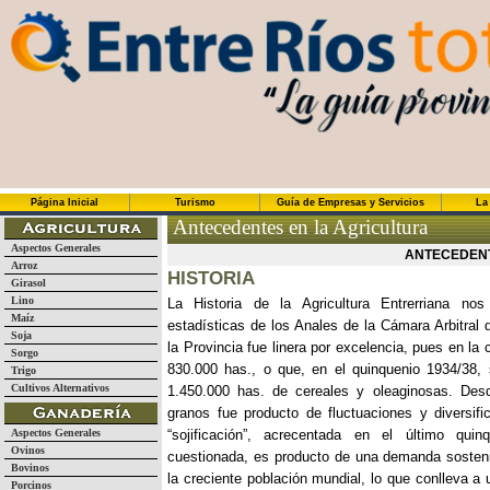
Página Inicial
Turismo
Guía de Empresas y Servicios
La
Antecedentes en la Agricultura
Aspectos Generales
ANTECEDENT
Arroz
HISTORIA
Girasol
Lino
La Historia de la Agricultura Entrerriana n
Maíz
estadísticas de los Anales de la Cámara Arbitral
Soja
la Provincia fue linera por excelencia, pues en 
Sorgo
830.000 has., o que, en el quinquenio 1934/38,
Trigo
Cultivos Alternativos
1.450.000 has. de cereales y oleaginosas. Des
granos fue producto de fluctuaciones y diversif
Aspectos Generales
“sojificación”, acrecentada en el último qu
Ovinos
cuestionada, es producto de una demanda sosteni
Bovinos
la creciente población mundial, lo que conlleva a 
Porcinos