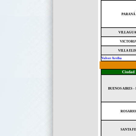
PARANÁ
VILLAGU
VICTORI
VILLA ELI
Volver Arriba
Ciudad
BUENOS AIRES -
ROSARI
SANTA F