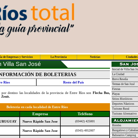
ía de Empresas y Servicios
La Provincia
Noticias
Ciudades
 Villa San José
Inicial de Villa San J
NFORMACIÓN DE BOLETERIAS
La Ciudad
Breve Reseña
re Ríos
Resto del País
Termas de San José
Fiestas
 por destino las localidades de la provincia de Entre Ríos son
Flecha Bus,
Playas
 Zenit.
Sitios Históricos
Deportes Náuticos
Boleteria en cada localidad de Entre Ríos
Turismo Rural
Empresa
Teléfono
Turismo Alternativo
 URUGUAY
Nuevo Rápido San Jose
(03442) 425001
Hoteles
Nuevo Rápido San Jose
(0343) 4952007
Bungalows y Cabaña
Balnearios Camping