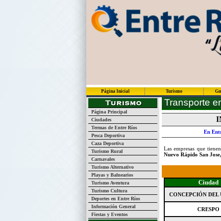
Página Inicial
Turismo
Gu
Transporte en
Página Principal
I
Ciudades
Termas de Entre Ríos
En Ent
Pesca Deportiva
Caza Deportiva
Las empresas que tienen
Turismo Rural
Nuevo Rápido San Jose,
Carnavales
Turismo Alternativo
Playas y Balnearios
Ciudad
Turismo Aventura
Turismo Cultura
CONCEPCIÓN DEL
Deportes en Entre Ríos
Información General
CRESPO
Fiestas y Eventos