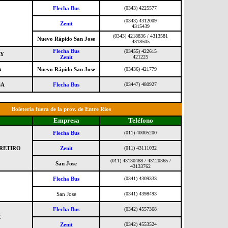
Flecha Bus
(0343) 4225577
(0343) 4312009
Zenit
4315439
(0343) 4218836 / 4313581
Nuevo Rápido San Jose
4318505
Flecha Bus
(03455) 422615
AY
Zenit
421225
A
Nuevo Rápido San Jose
(03436) 421779
SA
Flecha Bus
(03447) 480927
Boleteria fuera de la prov. de Entre Ríos
Empresa
Teléfono
Flecha Bus
(011) 40005200
 RETIRO
Zenit
(011) 43111032
(011) 43130488 / 43120365 /
San Jose
43133762
Flecha Bus
(0341) 4309333
O
San Jose
(0341) 4398493
Flecha Bus
(0342) 4557368
E
Zenit
(0342) 4553524