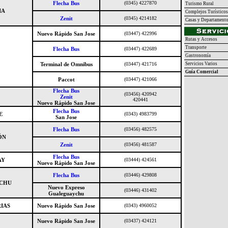
Flecha Bus
(0345) 4227870
Turismo Rural
IA
Complejos Turísticos
Zenit
(0345) 4214182
Casas y Departament
Nuevo Rápido San Jose
(03447) 422996
Rutas y Accesos
Transporte
Flecha Bus
(03447) 422689
Gastronomía
Terminal de Omnibus
(03447) 421716
Servicios Varios
Guía Comercial
Paccot
(03447) 421066
Flecha Bus
(03456) 420942
Zenit
420441
Nuevo Rápido San Jose
Flecha Bus
E
(0343) 4983799
San Jose
Flecha Bus
(03456) 482575
ÓN
Zenit
(03456) 481587
Flecha Bus
AY
(03444) 424561
Nuevo Rápido San Jose
Flecha Bus
(03446) 429808
CHU
Nuevo Expreso
(03446) 431402
Gualeguaychu
IAS
Nuevo Rápido San Jose
(0343) 4960052
Nuevo Rápido San Jose
(03437) 424121