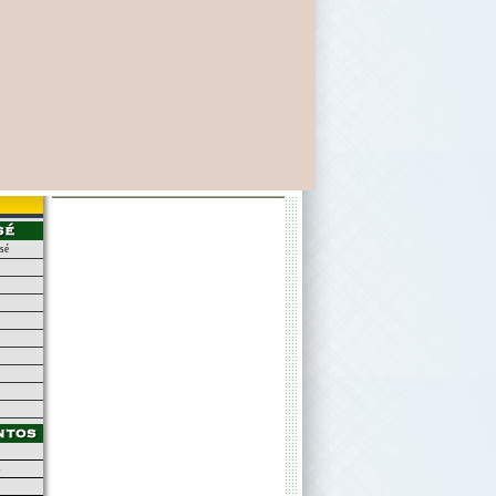
osé
s