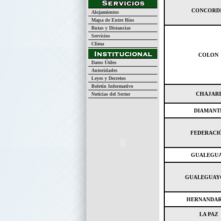
CONCORD
Alojamientos
Mapa de Entre Ríos
Rutas y Distancias
Servicios
Clima
COLON
Datos Útiles
Autoridades
Leyes y Decretos
Boletín Informativo
CHAJARI
Noticias del Sector
DIAMANT
FEDERACI
GUALEGU
GUALEGUAY
HERNANDAR
LA PAZ