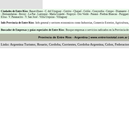
Ciudades de Entre Ríos:
Basavilbaso
-
C. del Uruguay
-
Cerrito
-
Chajarí
-
Colón
-
Concordia
-
Crespo
-
Diamante
-
-
Hernandarias
-
Ibicuy
-
La Paz
-
Larroque
-
María Grande
-
Nogoyá
-
Oro Verde
-
Paraná
-
Piedras Blancas
-
Puiggari
Elisa
-
V. Paranacito
-
V. San José
-
Villa Urquiza
-
Villaguay
Info Provincia de Entre Rios:
Info general y sectores economicos como
Industrias
,
Comercio Exterior
,
Agricultura
Buscador de Empresas
y
guias especiales de Entre Rios:
Busque empresas o servicios radicados en la Provincia de
Provincia de Entre Rios - Argentina
|
www.entreriostotal.com.ar
Links:
Argentina Turismo
,
Rosario
,
Cordoba
,
Corrientes
,
Cordoba-Argentina
,
Colon
,
Federacio