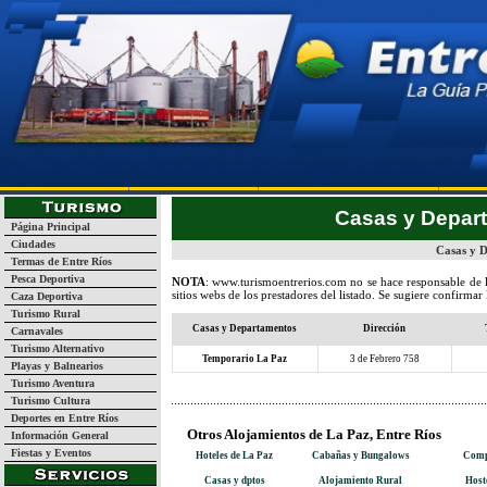
Página Inicial
Turismo
Guía de Empresas y Servicios
La
Casas y Depar
Página Principal
Ciudades
Casas y D
Termas de Entre Ríos
Pesca Deportiva
NOTA
:
www.turismoentrerios.com
no se hace responsable de 
sitios webs de los prestadores del listado. Se sugiere confirmar
Caza Deportiva
Turismo Rural
Casas y Departamentos
Dirección
Carnavales
Turismo Alternativo
Temporario La Paz
3 de Febrero 758
Playas y Balnearios
Turismo Aventura
Turismo Cultura
Deportes en Entre Ríos
Otros Alojamientos de La Paz, Entre Ríos
Información General
Fiestas y Eventos
Hoteles de La Paz
Cabañas y Bungalows
Comp
Casas y dptos
Alojamiento Rural
Host