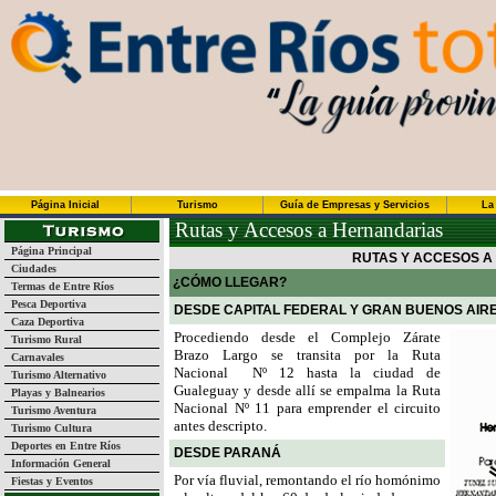
Página Inicial
Turismo
Guía de Empresas y Servicios
La
Rutas y Accesos a Hernandarias
Página Principal
RUTAS Y ACCESOS A
Ciudades
¿CÓMO LLEGAR?
Termas de Entre Ríos
Pesca Deportiva
DESDE CAPITAL FEDERAL Y GRAN BUENOS AIR
Caza Deportiva
Procediendo desde el Complejo Zárate
Turismo Rural
Brazo Largo se transita por la Ruta
Carnavales
Nacional
Nº 12 hasta la ciudad de
Turismo Alternativo
Gualeguay y desde allí se empalma la Ruta
Playas y Balnearios
Nacional Nº 11 para emprender el circuito
Turismo Aventura
antes descripto.
Turismo Cultura
Deportes en Entre Ríos
DESDE PARANÁ
Información General
Por vía fluvial, remontando el río homónimo
Fiestas y Eventos