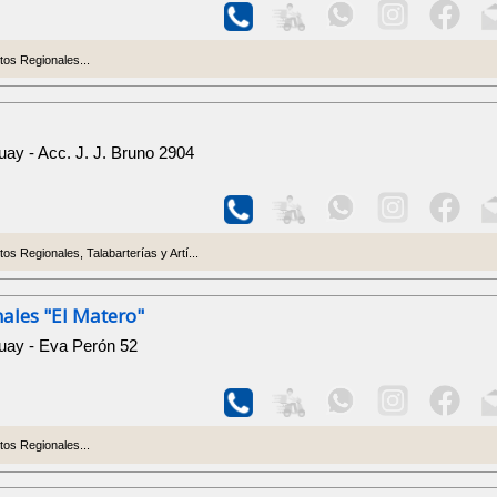
os Regionales...
ay - Acc. J. J. Bruno 2904
s Regionales, Talabarterías y Artí...
ales "El Matero"
uay - Eva Perón 52
os Regionales...