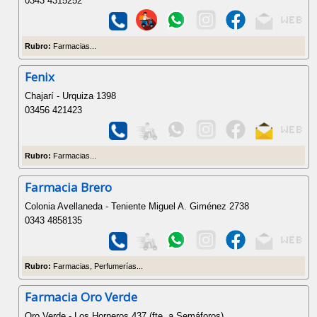
0343 4315252
Rubro:
Farmacias...
Fenix
Chajarí - Urquiza 1398
03456 421423
Rubro:
Farmacias...
Farmacia Brero
Colonia Avellaneda - Teniente Miguel A. Giménez 2738
0343 4858135
Rubro:
Farmacias, Perfumerías...
Farmacia Oro Verde
Oro Verde - Los Horneros 437 (fte. a Semáforos)