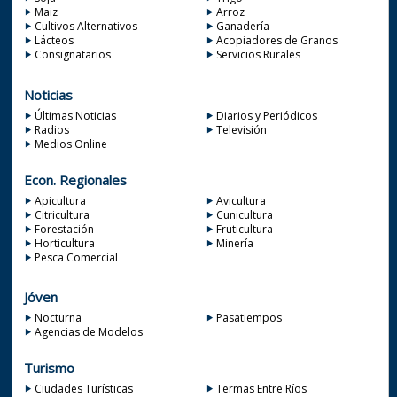
Maiz
Arroz
Cultivos Alternativos
Ganadería
Lácteos
Acopiadores de Granos
Consignatarios
Servicios Rurales
Noticias
Últimas Noticias
Diarios y Periódicos
Radios
Televisión
Medios Online
Econ. Regionales
Apicultura
Avicultura
Citricultura
Cunicultura
Forestación
Fruticultura
Horticultura
Minería
Pesca Comercial
Jóven
Nocturna
Pasatiempos
Agencias de Modelos
Turismo
Ciudades Turísticas
Termas Entre Ríos