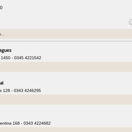
40
...
ragues
t 1450 - 0345 4221542
s
al
te 128 - 0343 4246295
s
gentina 168 - 0343 4224682