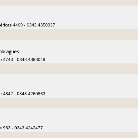
s
méricas 4469 - 0343 4350937
s
Embragues
te 4743 - 0343 4363048
s
te 4842 - 0343 4260863
s
te 983 - 0343 4242477
s