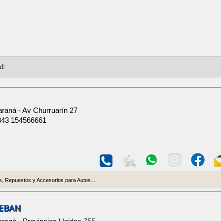
raná - Av Churruarín 27
343 154566661
 Repuestos y Accesorios para Autos...
EBAN