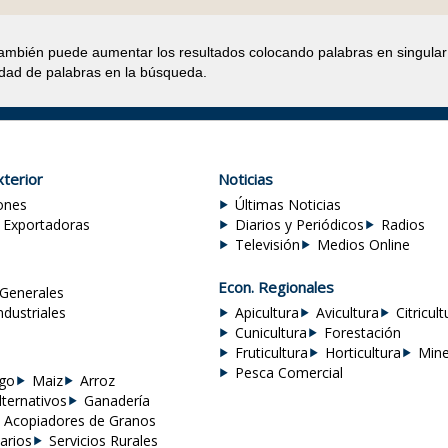
también puede aumentar los resultados colocando palabras en singular
idad de palabras en la búsqueda.
terior
Noticias
ones
Últimas Noticias
 Exportadoras
Diarios y Periódicos
Radios
Televisión
Medios Online
Econ. Regionales
Generales
ndustriales
Apicultura
Avicultura
Citricult
Cunicultura
Forestación
Fruticultura
Horticultura
Mine
Pesca Comercial
igo
Maiz
Arroz
lternativos
Ganadería
Acopiadores de Granos
arios
Servicios Rurales