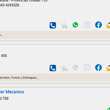
raná - Provincias Unidas 755
343 4243326
...
o 455
de Autos, Frenos y Embragues...
ler Mecanico
d 758