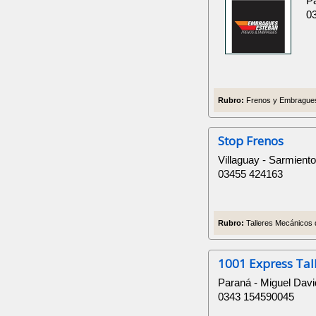
Pa
0
Rubro:
Frenos y Embragues
Stop Frenos
Villaguay - Sarmient
03455 424163
Rubro:
Talleres Mecánicos 
1001 Express Tal
Paraná - Miguel Davi
0343 154590045