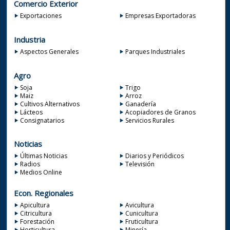
Comercio Exterior
Exportaciones
Empresas Exportadoras
Industria
Aspectos Generales
Parques Industriales
Agro
Soja
Trigo
Maiz
Arroz
Cultivos Alternativos
Ganadería
Lácteos
Acopiadores de Granos
Consignatarios
Servicios Rurales
Noticias
Últimas Noticias
Diarios y Periódicos
Radios
Televisión
Medios Online
Econ. Regionales
Apicultura
Avicultura
Citricultura
Cunicultura
Forestación
Fruticultura
Horticultura
Minería