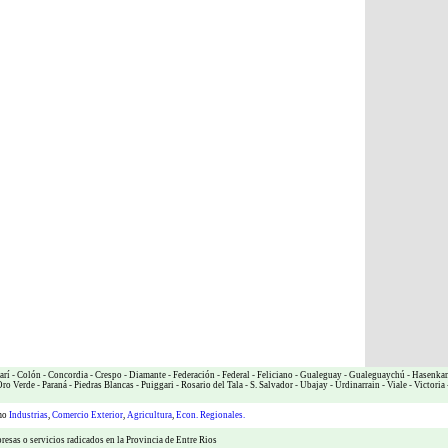
arí
-
Colón
-
Concordia
-
Crespo
-
Diamante
-
Federación
-
Federal
-
Feliciano
-
Gualeguay
-
Gualeguaychú
-
Hasenka
ro Verde
-
Paraná
-
Piedras Blancas
-
Puiggari
-
Rosario del Tala
-
S. Salvador
-
Ubajay
-
Urdinarrain
-
Viale
-
Victoria
omo
Industrias
,
Comercio Exterior
,
Agricultura
,
Econ. Regionales.
esas o servicios radicados en la Provincia de Entre Rios