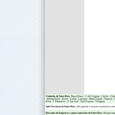
Ciudades de Entre Ríos:
Basavilbaso
-
C. del Uruguay
-
Cerrito
-
Chaj
-
Hernandarias
-
Ibicuy
-
La Paz
-
Larroque
-
María Grande
-
Nogoyá
-
O
Elisa
-
V. Paranacito
-
V. San José
-
Villa Urquiza
-
Villaguay
Info Provincia de Entre Rios:
Info general y sectores economicos c
Buscador de Empresas
y
guias especiales de Entre Rios:
Busque empr