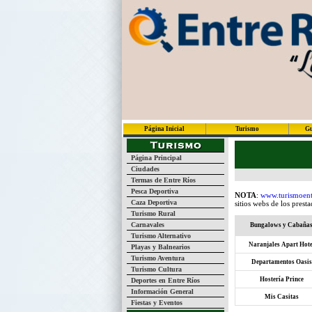
Página Inicial
Turismo
Gu
Página Principal
Ciudades
Termas de Entre Ríos
Pesca Deportiva
NOTA
:
www.turismoent
Caza Deportiva
sitios webs de los prest
Turismo Rural
Carnavales
Bungalows y Cabaña
Turismo Alternativo
Naranjales Apart Hote
Playas y Balnearios
Turismo Aventura
Departamentos Oasis
Turismo Cultura
Hostería Prince
Deportes en Entre Ríos
Información General
Mis Casitas
Fiestas y Eventos