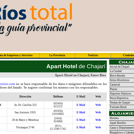
ía de Empresas y Servicios
La Provincia
Noticias
Ciudade
Apart Hotel
de Chajarí
Inicial de Chajarí
La Ciudad
Apart Hotel en Chajari, Entre Rios
Breve Reseña
Sitios Históricos
rerios.com
no se hace responsable de los datos e imágenes difundidos en los
Carnaval
adores del listado. Se sugiere confirmar los mismos con los responsables.
Playas
Deportes Náuticos
s
Dirección
Teléfono
E-Mail
Web
Pesca Deportiva
Termas de Chajarí
(03456)
l
Av. Dr. Casillas 325
E-Mail
Web
422222
Turismo Rural
(03456)
San Antonio 1935
E-Mail
Web
15419862
Hoteles
(3456)
28 de Mayo y Mendoza
E-Mail
Web
424960
Apart Hoteles
(011)
Nicaragua 2740
E-Mail
Web
Casas y Departament
15 2189 1765
Bungalows y Cabaña