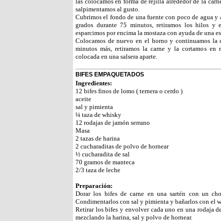
las colocamos en forma de rejilla alrededor de la car
salpimentamos al gusto.
Cubrimos el fondo de una fuente con poco de agua y 
grados durante 75 minutos, retiramos los hilos y e
esparcimos por encima la mostaza con ayuda de una esp
Colocamos de nuevo en el horno y continuamos la 
minutos más, retiramos la carne y la cortamos en r
colocada en una salsera aparte.
BIFES EMPAQUETADOS
Ingredientes:
12 bifes finos de lomo ( ternera o cerdo )
aceite
sal y pimienta
¼ taza de whisky
12 rodajas de jamón serrano
Masa
2 tazas de harina
2 cucharaditas de polvo de hornear
½ cucharadita de sal
70 gramos de manteca
2/3 taza de leche
Preparación:
Dorar los bifes de carne en una sartén con un chor
Condimentarlos con sal y pimienta y bañarlos con el w
Retirar los bifes y envolver cada uno en una rodaja d
mezclando la harina, sal y polvo de hornear.