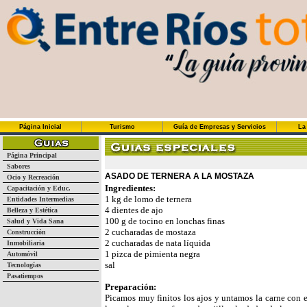
Página Inicial
Turismo
Guía de Empresas y Servicios
La
Página Principal
Sabores
ASADO DE TERNERA A LA MOSTAZA
Ocio y Recreación
Ingredientes:
Capacitación y Educ.
1 kg de lomo de ternera
Entidades Intermedias
4 dientes de ajo
Belleza y Estética
100 g de tocino en lonchas finas
Salud y Vida Sana
2 cucharadas de mostaza
Construcción
2 cucharadas de nata líquida
Inmobiliaria
1 pizca de pimienta negra
Automóvil
sal
Tecnologías
Pasatiempos
Preparación:
Picamos muy finitos los ajos y untamos la carne con el