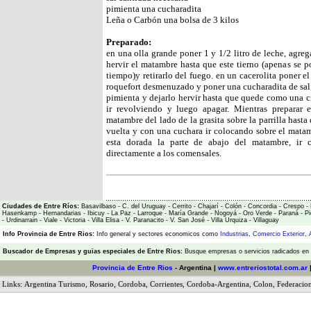
pimienta una cucharadita
Leña o Carbón una bolsa de 3 kilos
Preparado:
en una olla grande poner 1 y 1/2 litro de leche, agrega
hervir el matambre hasta que este tierno (apenas se 
tiempo)y retirarlo del fuego. en un cacerolita poner el
roquefort desmenuzado y poner una cucharadita de sal, e
pimienta y dejarlo hervir hasta que quede como una 
ir revolviendo y luego apagar. Mientras preparar e
matambre del lado de la grasita sobre la parrilla hasta 
vuelta y con una cuchara ir colocando sobre el matam
esta dorada la parte de abajo del matambre, ir c
directamente a los comensales.
Ciudades de Entre Ríos:
Basavilbaso
-
C. del Uruguay
-
Cerrito
-
Chajarí
-
Colón
-
Concordia
-
Crespo
-
Hasenkamp
-
Hernandarias
-
Ibicuy
-
La Paz
-
Larroque
-
María Grande
-
Nogoyá
-
Oro Verde
-
Paraná
-
Pi
-
Urdinarrain
-
Viale
-
Victoria
-
Villa Elisa
-
V. Paranacito
-
V. San José
-
Villa Urquiza
-
Villaguay
Info Provincia de Entre Rios:
Info general y sectores economicos como
Industrias
,
Comercio Exterior
,
Buscador de Empresas
y
guias especiales de Entre Rios:
Busque empresas o servicios radicados en l
Provincia de Entre Rios
- Argentina |
www.entreriostotal.com.ar
Links:
Argentina Turismo
,
Rosario
,
Cordoba
,
Corrientes
,
Cordoba-Argentina
,
Colon
,
Federacio