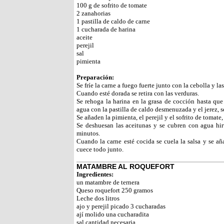
100 g de sofrito de tomate
2 zanahorias
1 pastilla de caldo de carne
1 cucharada de harina
aceite
perejil
sal
pimienta
Preparación:
Se fríe la carne a fuego fuerte junto con la cebolla y la
Cuando esté dorada se retira con las verduras.
Se rehoga la harina en la grasa de cocción hasta que 
agua con la pastilla de caldo desmenuzada y el jerez, s
Se añaden la pimienta, el perejil y el sofrito de tomate
Se deshuesan las aceitunas y se cubren con agua hir
minutos.
Cuando la carne esté cocida se cuela la salsa y se añ
cuece todo junto.
MATAMBRE AL ROQUEFORT
Ingredientes:
un matambre de ternera
Queso roquefort 250 gramos
Leche dos litros
ajo y perejil picado 3 cucharadas
ají molido una cucharadita
sal cantidad necesaria