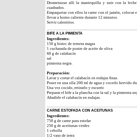
Desmenuzar allí la mantequilla y unir con la leche.
cuadrados.
Empaquetar con ellos la carne con el jamón, colocar
llevar a horno caliente durante 12 minutos.
Servir calentitos.
BIFE A LA PIMIENTA
Ingredientes:
150 g bistec de ternera magra
1 cucharada de postre de aceite de oliva
60 g de calabacín
sal
pimienta negra.
Preparación:
Lavar y cortar el calabacín en rodajas finas.
Poner en una olla 200 ml de agua y cocerlo hervido du
Una vez cocido, retirarlo y escurrir.
Preparar el bife a la plancha con la sal y la pimienta ne
Añadirle el calabacín en rodajas.
CARNE ESTOFADA CON ACEITUNAS
Ingredientes:
750 g de carne para estofar
250 g de aceitunas verdes
1 cebolla
1/2 vaso de jerez