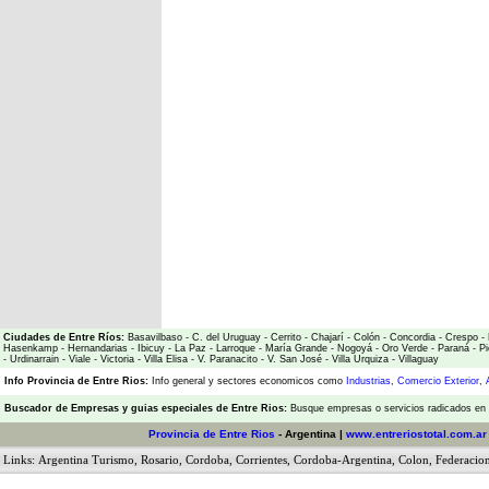
Ciudades de Entre Ríos:
Basavilbaso
-
C. del Uruguay
-
Cerrito
-
Chajarí
-
Colón
-
Concordia
-
Crespo
-
Hasenkamp
-
Hernandarias
-
Ibicuy
-
La Paz
-
Larroque
-
María Grande
-
Nogoyá
-
Oro Verde
-
Paraná
-
Pi
-
Urdinarrain
-
Viale
-
Victoria
-
Villa Elisa
-
V. Paranacito
-
V. San José
-
Villa Urquiza
-
Villaguay
Info Provincia de Entre Rios:
Info general y sectores economicos como
Industrias
,
Comercio Exterior
,
Buscador de Empresas
y
guias especiales de Entre Rios:
Busque empresas o servicios radicados en l
Provincia de Entre Rios
- Argentina |
www.entreriostotal.com.ar
Links:
Argentina Turismo
,
Rosario
,
Cordoba
,
Corrientes
,
Cordoba-Argentina
,
Colon
,
Federacio