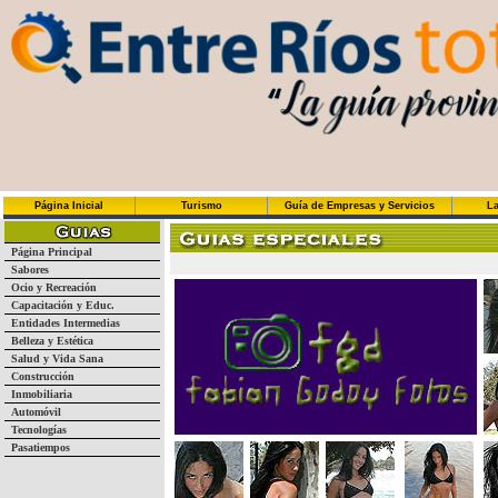
Página Inicial
Turismo
Guía de Empresas y Servicios
La
Página Principal
Sabores
Ocio y Recreación
Capacitación y Educ.
Entidades Intermedias
Belleza y Estética
Salud y Vida Sana
Construcción
Inmobiliaria
Automóvil
Tecnologías
Pasatiempos