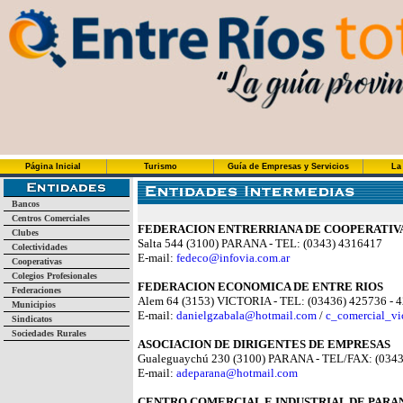
Página Inicial
Turismo
Guía de Empresas y Servicios
La
Bancos
Centros Comerciales
FEDERACION ENTRERRIANA DE COOPERATIV
Clubes
Salta 544 (3100) PARANA - TEL: (0343) 4316417
Colectividades
E-mail:
fedeco@infovia.com.ar
Cooperativas
Colegios Profesionales
FEDERACION ECONOMICA DE ENTRE RIOS
Federaciones
Alem 64 (3153) VICTORIA - TEL: (03436) 425736 - 
Municipios
E-mail:
danielgzabala@hotmail.com
/
c_comercial_vi
Sindicatos
Sociedades Rurales
ASOCIACION DE DIRIGENTES DE EMPRESAS
Gualeguaychú 230 (3100) PARANA - TEL/FAX: (034
E-mail:
adeparana@hotmail.com
CENTRO COMERCIAL E INDUSTRIAL DE PARA