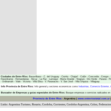
Ciudades de Entre Ríos:
Basavilbaso
-
C. del Uruguay
-
Cerrito
-
Chajarí
-
Colón
-
Concordia
-
Crespo
-
Hasenkamp
-
Hernandarias
-
Ibicuy
-
La Paz
-
Larroque
-
María Grande
-
Nogoyá
-
Oro Verde
-
Paraná
-
Pi
-
Urdinarrain
-
Viale
-
Victoria
-
Villa Elisa
-
V. Paranacito
-
V. San José
-
Villa Urquiza
-
Villaguay
Info Provincia de Entre Rios:
Info general y sectores economicos como
Industrias
,
Comercio Exterior
,
Buscador de Empresas
y
guias especiales de Entre Rios:
Busque empresas o servicios radicados en l
Provincia de Entre Rios
- Argentina |
www.entreriostotal.com.ar
Links:
Argentina Turismo
,
Rosario
,
Cordoba
,
Corrientes
,
Cordoba-Argentina
,
Colon
,
Federacio