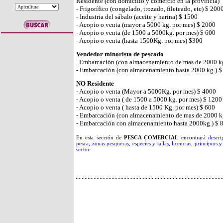
Residente (con domicilio y comercio en la provincia)
- Frigorífico (congelado, trozado, fileteado, etc) $ 200
- Industria del sábalo (aceite y harina) $ 1500
- Acopio o venta (mayor a 5000 kg. por mes) $ 2000
- Acopio o venta (de 1500 a 5000kg. por mes) $ 600
- Acopio o venta (hasta 1500Kg. por mes) $300
Vendedor minorista de pescado
. Embarcación (con almacenamiento de mas de 2000 k
- Embarcación (con almacenamiento hasta 2000 kg.) $
NO Residente
- Acopio o venta (Mayor a 5000Kg. por mes) $ 4000
- Acopio o venta ( de 1500 a 5000 kg. por mes) $ 1200
- Acopio o venta ( hasta de 1500 Kg. por mes) $ 600
- Embarcación (con almacenamiento de mas de 2000 k
- Embarcación con almacenamiento hasta 2000kg.) $ 
En esta sección de
PESCA COMERCIAL
encontrará
descri
pesca
,
zonas pesqueras
, es
pecies y tallas
,
licencias
,
principios 
sector
.