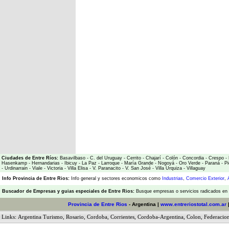
Ciudades de Entre Ríos:
Basavilbaso
-
C. del Uruguay
-
Cerrito
-
Chajarí
-
Colón
-
Concordia
-
Crespo
-
Hasenkamp
-
Hernandarias
-
Ibicuy
-
La Paz
-
Larroque
-
María Grande
-
Nogoyá
-
Oro Verde
-
Paraná
-
Pi
-
Urdinarrain
-
Viale
-
Victoria
-
Villa Elisa
-
V. Paranacito
-
V. San José
-
Villa Urquiza
-
Villaguay
Info Provincia de Entre Rios:
Info general y sectores economicos como
Industrias
,
Comercio Exterior
,
Buscador de Empresas
y
guias especiales de Entre Rios:
Busque empresas o servicios radicados en l
Provincia de Entre Rios
- Argentina |
www.entreriostotal.com.ar
Links:
Argentina Turismo
,
Rosario
,
Cordoba
,
Corrientes
,
Cordoba-Argentina
,
Colon
,
Federacio