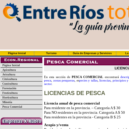
Página Inicial
Turismo
Guía de Empresas y Servicios
La
Página Inicial
LICENC
Apicultura
Avicultura
En esta sección de
PESCA COMERCIAL
encontrará
descri
Citricultura
pesca
,
zonas pesqueras
, es
pecies y tallas
,
licencias
,
principios 
Cunicultura
sector
.
Forestación
LICENCIAS DE PESCA
Fruticultura
Horticultura
Minería
Licencia anual de pesca comercial
Pesca Comercial
Para residente en la provincia. – Categoría A $ 30
Para NO residentes en la provincia. Categoría A $ 50
Para residentes en la provincia - Categoría B $ 25
Acopio y/venta