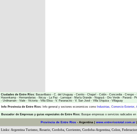
Ciudades de Entre Ríos:
Basavilbaso
-
C. del Uruguay
-
Cerrito
-
Chajarí
-
Colón
-
Concordia
-
Crespo
-
Hasenkamp
-
Hernandarias
-
Ibicuy
-
La Paz
-
Larroque
-
María Grande
-
Nogoyá
-
Oro Verde
-
Paraná
-
Pi
-
Urdinarrain
-
Viale
-
Victoria
-
Villa Elisa
-
V. Paranacito
-
V. San José
-
Villa Urquiza
-
Villaguay
Info Provincia de Entre Rios:
Info general y sectores economicos como
Industrias
,
Comercio Exterior
,
Buscador de Empresas
y
guias especiales de Entre Rios:
Busque empresas o servicios radicados en l
Provincia de Entre Rios
- Argentina |
www.entreriostotal.com.ar
Links:
Argentina Turismo
,
Rosario
,
Cordoba
,
Corrientes
,
Cordoba-Argentina
,
Colon
,
Federacio