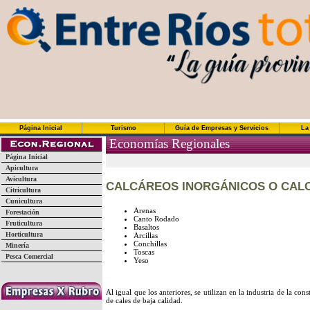
Página Inicial
Turismo
Guía de Empresas y Servicios
La
Economías Regionales
Página Inicial
Apicultura
Avicultura
CALCÁREOS INORGÁNICOS O CALC
Citricultura
Cunicultura
Arenas
Forestación
Canto Rodado
Fruticultura
Basaltos
Horticultura
Arcillas
Conchillas
Minería
Toscas
Pesca Comercial
Yeso
Al igual que los anteriores, se utilizan en la industria de la c
de cales de baja calidad.