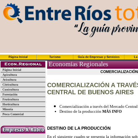
Página Inicial
Turismo
Guía de Empresas y Servicios
La
Economías Regionales
Página Inicial
COMERCIALIZACIÓN
Apicultura
Avicultura
COMERCIALIZACIÓN A TRAV
Citricultura
Cunicultura
CENTRAL DE BUENOS AIRES
Forestación
Fruticultura
Horticultura
Comercialización a través del Mercado Centra
Minería
Destino de la producción
MÁS INFO
Pesca Comercial
DESTINO DE LA PRODUCCIÓN
En el siguiente cuadro se presenta la información sob