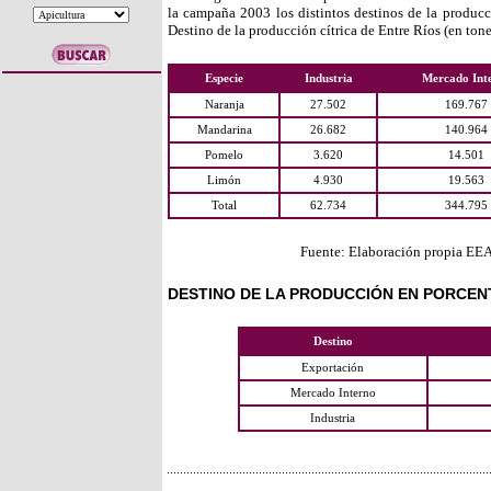
la campaña 2003 los distintos destinos de la producci
Destino de la producción cítrica de Entre Ríos (en tone
Especie
Industria
Mercado Int
Naranja
27.502
169.767
Mandarina
26.682
140.964
Pomelo
3.620
14.501
Limón
4.930
19.563
Total
62.734
344.795
Fuente: Elaboración propia EE
DESTINO DE LA PRODUCCIÓN EN PORCEN
Destino
Exportación
Mercado Interno
Industria