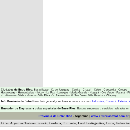
Ciudades de Entre Ríos:
Basavilbaso
-
C. del Uruguay
-
Cerrito
-
Chajarí
-
Colón
-
Concordia
-
Crespo
-
Hasenkamp
-
Hernandarias
-
Ibicuy
-
La Paz
-
Larroque
-
María Grande
-
Nogoyá
-
Oro Verde
-
Paraná
-
Pi
-
Urdinarrain
-
Viale
-
Victoria
-
Villa Elisa
-
V. Paranacito
-
V. San José
-
Villa Urquiza
-
Villaguay
Info Provincia de Entre Rios:
Info general y sectores economicos como
Industrias
,
Comercio Exterior
,
Buscador de Empresas
y
guias especiales de Entre Rios:
Busque empresas o servicios radicados en l
Provincia de Entre Rios
- Argentina |
www.entreriostotal.com.ar
Links:
Argentina Turismo
,
Rosario
,
Cordoba
,
Corrientes
,
Cordoba-Argentina
,
Colon
,
Federacio