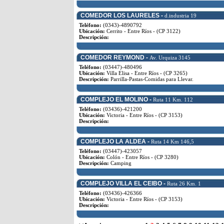
COMEDOR LOS LAURELES -
d.industria 19
Teléfono:
(0343)-4890792
Ubicación:
Cerrito - Entre Ríos - (CP 3122)
Descripción:
COMEDOR REYMOND -
Av. Urquiza 3145
Teléfono:
(03447)-480496
Ubicación:
Villa Elisa - Entre Ríos - (CP 3265)
Descripción:
Parrilla-Pastas-Comidas para Llevar.
COMPLEJO EL MOLINO -
Ruta 11 Km. 112
Teléfono:
(03436)-421200
Ubicación:
Victoria - Entre Ríos - (CP 3153)
Descripción:
COMPLEJO LA ALDEA -
Ruta 14 Km 146,5
Teléfono:
(03447)-423057
Ubicación:
Colón - Entre Ríos - (CP 3280)
Descripción:
Camping
COMPLEJO VILLA EL CEIBO -
Ruta 26 Km. 1
Teléfono:
(03436)-426366
Ubicación:
Victoria - Entre Ríos - (CP 3153)
Descripción: