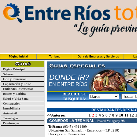
Página Inicial
Turismo
Guía de Empresas y Servicios
La
Página Principal
Sabores
DONDE IR?
Ocio y Recreación
EN ENTRE RÍOS
Capacitación y Educ.
Entidades Intermedias
REALICE SU
Belleza y Estética
BÚSQUEDA:
Salud y Vida Sana
Construcción
Inmobiliaria
RESTAURANTES DESTA
Automóvil
<<Anterior
1
2
3
4
5
6
7
8
9
10
11
12
Tecnologías
COMEDOR LA TERMINAL -
Bvard Villaguay 98
Pasatiempos
Teléfono:
(0345)-4911409
Ubicación:
San Salvador - Entre Ríos - (CP 3218)
Descripción:
Restaurantes