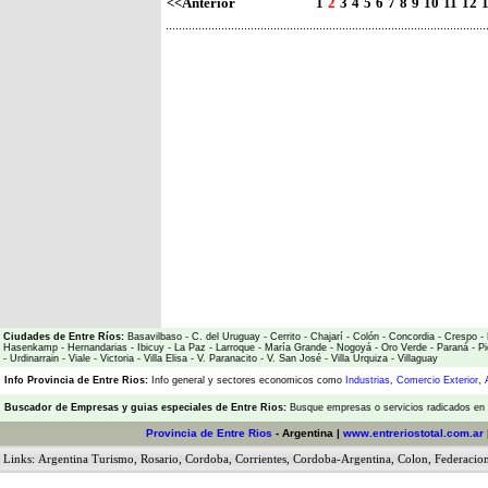
<<Anterior
1
2
3
4
5
6
7
8
9
10
11
12
Ciudades de Entre Ríos:
Basavilbaso
-
C. del Uruguay
-
Cerrito
-
Chajarí
-
Colón
-
Concordia
-
Crespo
-
Hasenkamp
-
Hernandarias
-
Ibicuy
-
La Paz
-
Larroque
-
María Grande
-
Nogoyá
-
Oro Verde
-
Paraná
-
Pi
-
Urdinarrain
-
Viale
-
Victoria
-
Villa Elisa
-
V. Paranacito
-
V. San José
-
Villa Urquiza
-
Villaguay
Info Provincia de Entre Rios:
Info general y sectores economicos como
Industrias
,
Comercio Exterior
,
Buscador de Empresas
y
guias especiales de Entre Rios:
Busque empresas o servicios radicados en l
Provincia de Entre Rios
- Argentina |
www.entreriostotal.com.ar
Links:
Argentina Turismo
,
Rosario
,
Cordoba
,
Corrientes
,
Cordoba-Argentina
,
Colon
,
Federacio