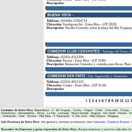
Descripción:
BUENA VISTA -
Teléfono:
(03446)-15564714
Ubicación:
Gualeguaychú - Entre Ríos - (CP 2820)
Descripción:
Parrilla-Comedor sobre la playa del Rio Uruguay
COMEDOR CLUB CERVANTES -
Santiago del Estero 4
Teléfono:
(0343)-4312394
Ubicación:
Paraná - Entre Ríos - (CP 3100)
Descripción:
Restaurant Comedor y comidas para llevar. Plato
COMEDOR DER FRITZ -
Otto Sagemüller y Sarmiento
Teléfono:
(0343)-4951555
Ubicación:
Crespo - Entre Ríos - (CP 3116)
Descripción:
1
2
3
4
5
6
7
8
9
10
11
12
Ciudades de Entre Ríos:
Basavilbaso
-
C. del Uruguay
-
Cerrito
-
Chajarí
-
Colón
-
Concordia
-
Crespo
-
Hasenkamp
-
Hernandarias
-
Ibicuy
-
La Paz
-
Larroque
-
María Grande
-
Nogoyá
-
Oro Verde
-
Paraná
-
Pi
-
Urdinarrain
-
Viale
-
Victoria
-
Villa Elisa
-
V. Paranacito
-
V. San José
-
Villa Urquiza
-
Villaguay
Info Provincia de Entre Rios:
Info general y sectores economicos como
Industrias
,
Comercio Exterior
,
Buscador de Empresas
y
guias especiales de Entre Rios:
Busque empresas o servicios radicados en l