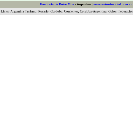
Provincia de Entre Rios
- Argentina |
www.entreriostotal.com.ar
Links:
Argentina Turismo
,
Rosario
,
Cordoba
,
Corrientes
,
Cordoba-Argentina
,
Colon
,
Federacio