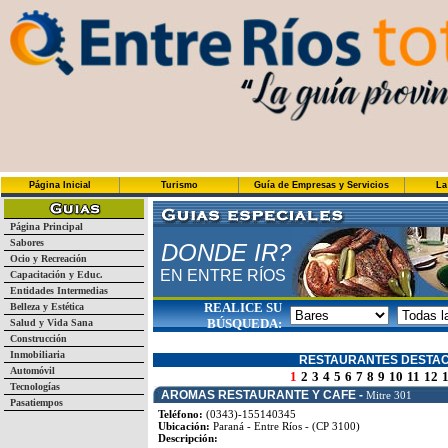
Página Inicial
Turismo
Guía de Empresas y Servicios
La
Página Principal
Sabores
DONDE IR?
Ocio y Recreación
EN ENTRE RÍOS
Capacitación y Educ.
Entidades Intermedias
REALICE SU
Belleza y Estética
BÚSQUEDA:
Salud y Vida Sana
Construcción
Inmobiliaria
RESTAURANTES DESTA
Automóvil
1
2
3
4
5
6
7
8
9
10
11
12
Tecnologías
AROMAS RESTAURANTE Y CAFE -
Mitre 301
Pasatiempos
Teléfono:
(0343)-155140345
Ubicación:
Paraná - Entre Ríos - (CP 3100)
Descripción: