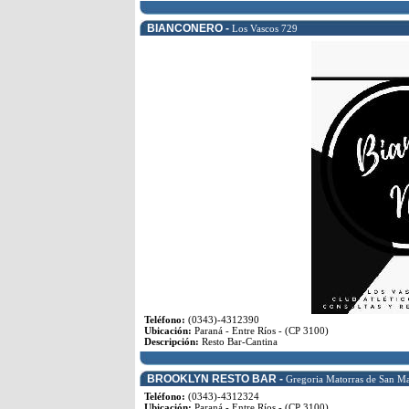
BIANCONERO -
Los Vascos 729
Teléfono:
(0343)-4312390
Ubicación:
Paraná - Entre Ríos - (CP 3100)
Descripción:
Resto Bar-Cantina
BROOKLYN RESTO BAR -
Gregoria Matorras de San Ma
Teléfono:
(0343)-4312324
Ubicación:
Paraná - Entre Ríos - (CP 3100)