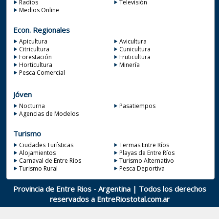
Radios
Televisión
Medios Online
Econ. Regionales
Apicultura
Avicultura
Citricultura
Cunicultura
Forestación
Fruticultura
Horticultura
Minería
Pesca Comercial
Jóven
Nocturna
Pasatiempos
Agencias de Modelos
Turismo
Ciudades Turísticas
Termas Entre Ríos
Alojamientos
Playas de Entre Ríos
Carnaval de Entre Ríos
Turismo Alternativo
Turismo Rural
Pesca Deportiva
Provincia de Entre Rios - Argentina | Todos los derechos
reservados a
EntreRiostotal.com.ar