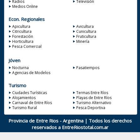
Radios
Televisión
Medios Online
Econ. Regionales
Apicultura
Avicultura
Citricultura
Cunicultura
Forestación
Fruticultura
Horticultura
Minería
Pesca Comercial
Jóven
Nocturna
Pasatiempos
Agencias de Modelos
Turismo
Ciudades Turísticas
Termas Entre Ríos
Alojamientos
Playas de Entre Ríos
Carnaval de Entre Ríos
Turismo Alternativo
Turismo Rural
Pesca Deportiva
Provincia de Entre Rios - Argentina | Todos los derechos
reservados a
EntreRiostotal.com.ar