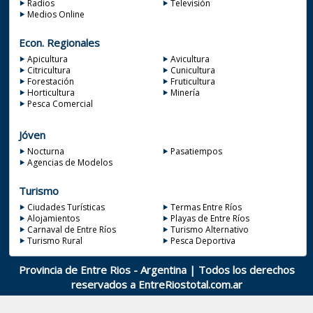
Radios
Televisión
Medios Online
Econ. Regionales
Apicultura
Avicultura
Citricultura
Cunicultura
Forestación
Fruticultura
Horticultura
Minería
Pesca Comercial
Jóven
Nocturna
Pasatiempos
Agencias de Modelos
Turismo
Ciudades Turísticas
Termas Entre Ríos
Alojamientos
Playas de Entre Ríos
Carnaval de Entre Ríos
Turismo Alternativo
Turismo Rural
Pesca Deportiva
Provincia de Entre Rios - Argentina | Todos los derechos
reservados a
EntreRiostotal.com.ar