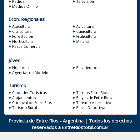
Radios
Televisión
Medios Online
Econ. Regionales
Apicultura
Avicultura
Citricultura
Cunicultura
Forestación
Fruticultura
Horticultura
Minería
Pesca Comercial
Jóven
Nocturna
Pasatiempos
Agencias de Modelos
Turismo
Ciudades Turísticas
Termas Entre Ríos
Alojamientos
Playas de Entre Ríos
Carnaval de Entre Ríos
Turismo Alternativo
Turismo Rural
Pesca Deportiva
Provincia de Entre Rios - Argentina | Todos los derechos
reservados a
EntreRiostotal.com.ar