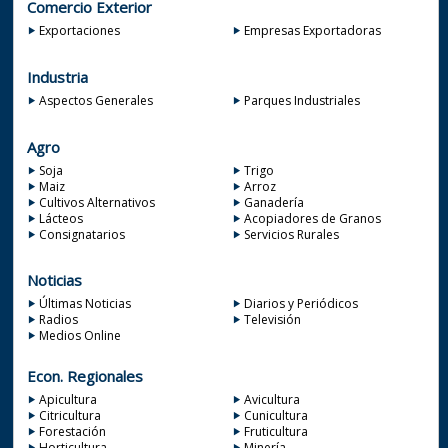
Comercio Exterior
Exportaciones
Empresas Exportadoras
Industria
Aspectos Generales
Parques Industriales
Agro
Soja
Trigo
Maiz
Arroz
Cultivos Alternativos
Ganadería
Lácteos
Acopiadores de Granos
Consignatarios
Servicios Rurales
Noticias
Últimas Noticias
Diarios y Periódicos
Radios
Televisión
Medios Online
Econ. Regionales
Apicultura
Avicultura
Citricultura
Cunicultura
Forestación
Fruticultura
Horticultura
Minería