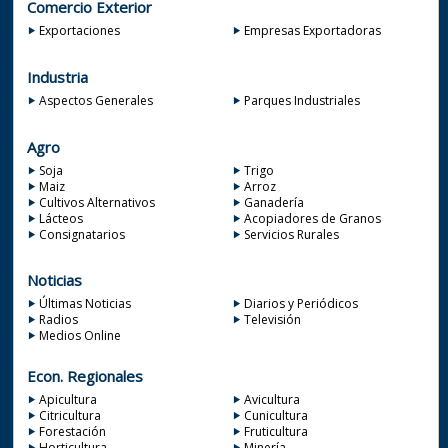
Comercio Exterior
Exportaciones
Empresas Exportadoras
Industria
Aspectos Generales
Parques Industriales
Agro
Soja
Trigo
Maiz
Arroz
Cultivos Alternativos
Ganadería
Lácteos
Acopiadores de Granos
Consignatarios
Servicios Rurales
Noticias
Últimas Noticias
Diarios y Periódicos
Radios
Televisión
Medios Online
Econ. Regionales
Apicultura
Avicultura
Citricultura
Cunicultura
Forestación
Fruticultura
Horticultura
Minería