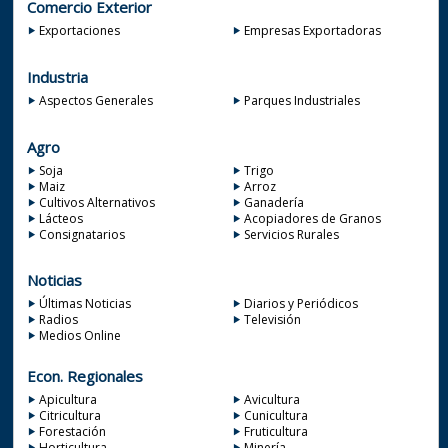
Comercio Exterior
Exportaciones
Empresas Exportadoras
Industria
Aspectos Generales
Parques Industriales
Agro
Soja
Trigo
Maiz
Arroz
Cultivos Alternativos
Ganadería
Lácteos
Acopiadores de Granos
Consignatarios
Servicios Rurales
Noticias
Últimas Noticias
Diarios y Periódicos
Radios
Televisión
Medios Online
Econ. Regionales
Apicultura
Avicultura
Citricultura
Cunicultura
Forestación
Fruticultura
Horticultura
Minería