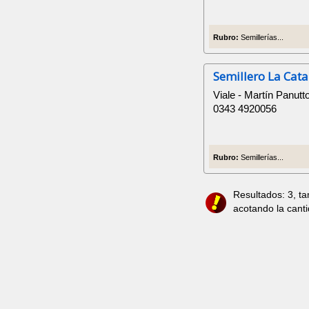
Rubro:
Semillerías...
Semillero La Cata
Viale - Martín Panutt
0343 4920056
Rubro:
Semillerías...
Resultados: 3, t
acotando la cant