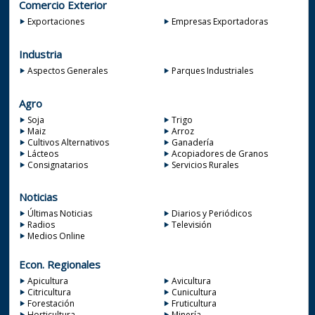
Comercio Exterior
Exportaciones
Empresas Exportadoras
Industria
Aspectos Generales
Parques Industriales
Agro
Soja
Trigo
Maiz
Arroz
Cultivos Alternativos
Ganadería
Lácteos
Acopiadores de Granos
Consignatarios
Servicios Rurales
Noticias
Últimas Noticias
Diarios y Periódicos
Radios
Televisión
Medios Online
Econ. Regionales
Apicultura
Avicultura
Citricultura
Cunicultura
Forestación
Fruticultura
Horticultura
Minería