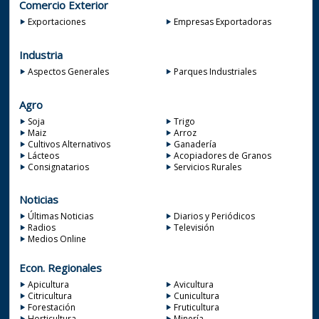
Comercio Exterior
Exportaciones
Empresas Exportadoras
Industria
Aspectos Generales
Parques Industriales
Agro
Soja
Trigo
Maiz
Arroz
Cultivos Alternativos
Ganadería
Lácteos
Acopiadores de Granos
Consignatarios
Servicios Rurales
Noticias
Últimas Noticias
Diarios y Periódicos
Radios
Televisión
Medios Online
Econ. Regionales
Apicultura
Avicultura
Citricultura
Cunicultura
Forestación
Fruticultura
Horticultura
Minería