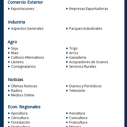
Comercio Exterior
Exportaciones
Empresas Exportadoras
Industria
Aspectos Generales
Parques Industriales
Agro
Soja
Trigo
Maiz
Arroz
Cultivos Alternativos
Ganadería
Lácteos
Acopiadores de Granos
Consignatarios
Servicios Rurales
Noticias
Últimas Noticias
Diarios y Periódicos
Radios
Televisión
Medios Online
Econ. Regionales
Apicultura
Avicultura
Citricultura
Cunicultura
Forestación
Fruticultura
Horticultura
Minería