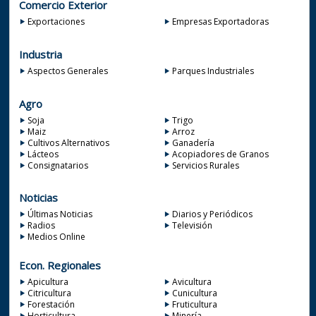
Comercio Exterior
Exportaciones
Empresas Exportadoras
Industria
Aspectos Generales
Parques Industriales
Agro
Soja
Trigo
Maiz
Arroz
Cultivos Alternativos
Ganadería
Lácteos
Acopiadores de Granos
Consignatarios
Servicios Rurales
Noticias
Últimas Noticias
Diarios y Periódicos
Radios
Televisión
Medios Online
Econ. Regionales
Apicultura
Avicultura
Citricultura
Cunicultura
Forestación
Fruticultura
Horticultura
Minería