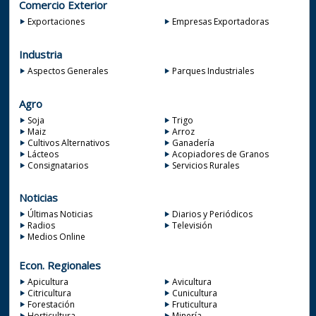
Comercio Exterior
Exportaciones
Empresas Exportadoras
Industria
Aspectos Generales
Parques Industriales
Agro
Soja
Trigo
Maiz
Arroz
Cultivos Alternativos
Ganadería
Lácteos
Acopiadores de Granos
Consignatarios
Servicios Rurales
Noticias
Últimas Noticias
Diarios y Periódicos
Radios
Televisión
Medios Online
Econ. Regionales
Apicultura
Avicultura
Citricultura
Cunicultura
Forestación
Fruticultura
Horticultura
Minería