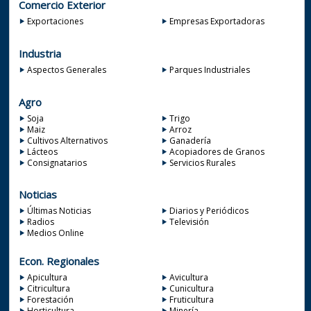
Comercio Exterior
Exportaciones
Empresas Exportadoras
Industria
Aspectos Generales
Parques Industriales
Agro
Soja
Trigo
Maiz
Arroz
Cultivos Alternativos
Ganadería
Lácteos
Acopiadores de Granos
Consignatarios
Servicios Rurales
Noticias
Últimas Noticias
Diarios y Periódicos
Radios
Televisión
Medios Online
Econ. Regionales
Apicultura
Avicultura
Citricultura
Cunicultura
Forestación
Fruticultura
Horticultura
Minería