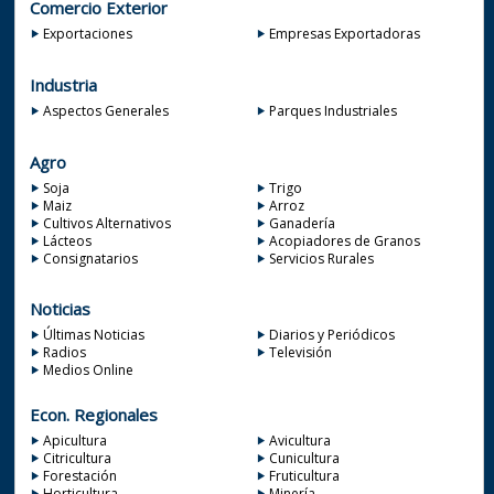
Comercio Exterior
Exportaciones
Empresas Exportadoras
Industria
Aspectos Generales
Parques Industriales
Agro
Soja
Trigo
Maiz
Arroz
Cultivos Alternativos
Ganadería
Lácteos
Acopiadores de Granos
Consignatarios
Servicios Rurales
Noticias
Últimas Noticias
Diarios y Periódicos
Radios
Televisión
Medios Online
Econ. Regionales
Apicultura
Avicultura
Citricultura
Cunicultura
Forestación
Fruticultura
Horticultura
Minería