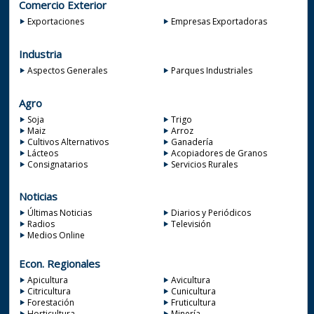
Comercio Exterior
Exportaciones
Empresas Exportadoras
Industria
Aspectos Generales
Parques Industriales
Agro
Soja
Trigo
Maiz
Arroz
Cultivos Alternativos
Ganadería
Lácteos
Acopiadores de Granos
Consignatarios
Servicios Rurales
Noticias
Últimas Noticias
Diarios y Periódicos
Radios
Televisión
Medios Online
Econ. Regionales
Apicultura
Avicultura
Citricultura
Cunicultura
Forestación
Fruticultura
Horticultura
Minería