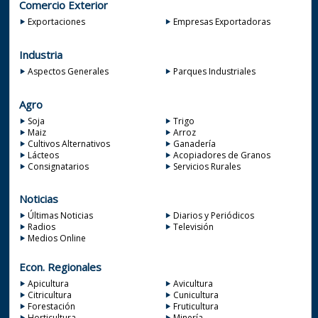
Comercio Exterior
Exportaciones
Empresas Exportadoras
Industria
Aspectos Generales
Parques Industriales
Agro
Soja
Trigo
Maiz
Arroz
Cultivos Alternativos
Ganadería
Lácteos
Acopiadores de Granos
Consignatarios
Servicios Rurales
Noticias
Últimas Noticias
Diarios y Periódicos
Radios
Televisión
Medios Online
Econ. Regionales
Apicultura
Avicultura
Citricultura
Cunicultura
Forestación
Fruticultura
Horticultura
Minería