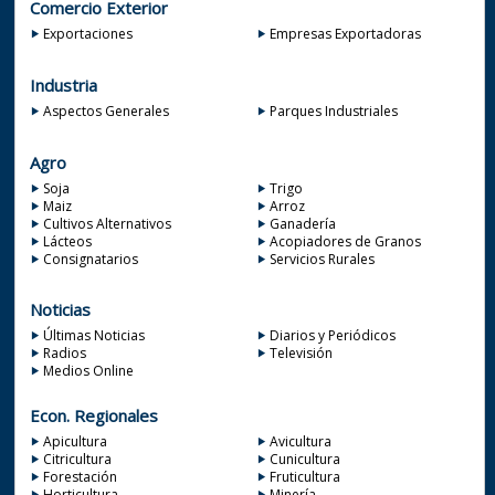
Comercio Exterior
Exportaciones
Empresas Exportadoras
Industria
Aspectos Generales
Parques Industriales
Agro
Soja
Trigo
Maiz
Arroz
Cultivos Alternativos
Ganadería
Lácteos
Acopiadores de Granos
Consignatarios
Servicios Rurales
Noticias
Últimas Noticias
Diarios y Periódicos
Radios
Televisión
Medios Online
Econ. Regionales
Apicultura
Avicultura
Citricultura
Cunicultura
Forestación
Fruticultura
Horticultura
Minería