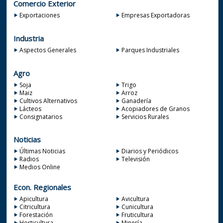
Comercio Exterior
Exportaciones
Empresas Exportadoras
Industria
Aspectos Generales
Parques Industriales
Agro
Soja
Trigo
Maiz
Arroz
Cultivos Alternativos
Ganadería
Lácteos
Acopiadores de Granos
Consignatarios
Servicios Rurales
Noticias
Últimas Noticias
Diarios y Periódicos
Radios
Televisión
Medios Online
Econ. Regionales
Apicultura
Avicultura
Citricultura
Cunicultura
Forestación
Fruticultura
Horticultura
Minería