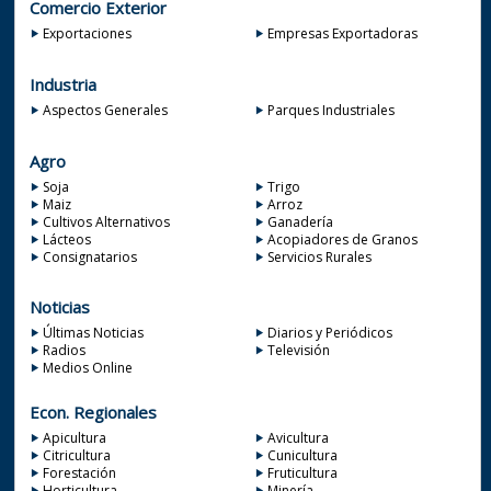
Comercio Exterior
Exportaciones
Empresas Exportadoras
Industria
Aspectos Generales
Parques Industriales
Agro
Soja
Trigo
Maiz
Arroz
Cultivos Alternativos
Ganadería
Lácteos
Acopiadores de Granos
Consignatarios
Servicios Rurales
Noticias
Últimas Noticias
Diarios y Periódicos
Radios
Televisión
Medios Online
Econ. Regionales
Apicultura
Avicultura
Citricultura
Cunicultura
Forestación
Fruticultura
Horticultura
Minería