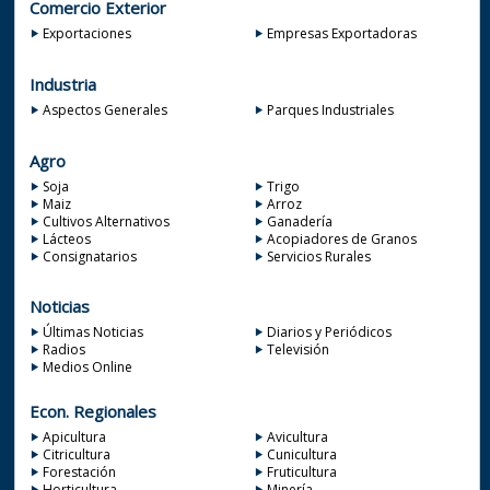
Comercio Exterior
Exportaciones
Empresas Exportadoras
Industria
Aspectos Generales
Parques Industriales
Agro
Soja
Trigo
Maiz
Arroz
Cultivos Alternativos
Ganadería
Lácteos
Acopiadores de Granos
Consignatarios
Servicios Rurales
Noticias
Últimas Noticias
Diarios y Periódicos
Radios
Televisión
Medios Online
Econ. Regionales
Apicultura
Avicultura
Citricultura
Cunicultura
Forestación
Fruticultura
Horticultura
Minería